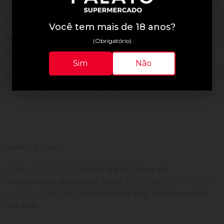
0
2
0
1
Você tem mais de 18 anos?
14
Vendidos
(Obrigatório)
Avaliações do Produto
Sim
Não
Ainda não há avaliações para este produto!
Adquira o produto e seja o primeiro a avaliar.
Sobre a loja
Uma empresa com
mais de 30 anos de
experiência em servir bem
, feito para clientes que
exigem o melhor
24 horas por dia, todos os dias
do ano.