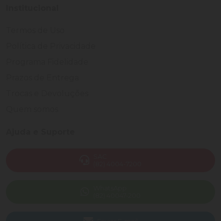
Institucional
Termos de Uso
Política de Privacidade
Programa Fidelidade
Prazos de Entrega
Trocas e Devoluções
Quem somos
Ajuda e Suporte
SAC
(82) 4004-7200
WhatsApp
(82) 40047-200
Enviar E-mail