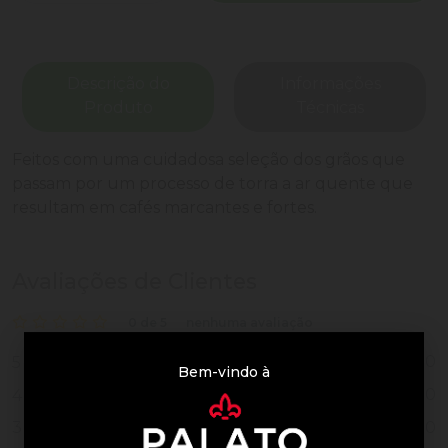
Descrição do
Informações
Produto
Técnicas
Feitos com uma cuidadosa seleção dos grãos que
passam por um processo de torra a ar quente que
resultam em cafés marcantes e fortes.
Avaliações de Clientes
0 de 5
nenhuma avaliação
0
5
Bem-vindo à
0
4
0
3