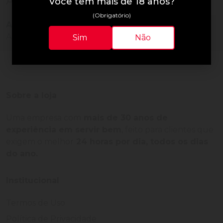
Avaliações do Produto
Você tem mais de 18 anos?
(Obrigatório)
Ainda não há avaliações para este produto!
Adquira o produto e seja o primeiro a avaliar.
Sim
Não
Sobre a loja
Uma empresa com
mais de 30 anos de
experiência em servir bem
, feito para clientes que
exigem o melhor
24 horas por dia, todos os dias
do ano.
Institucional
Termos de Uso
Política de Privacidade