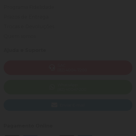
Programa Fidelidade
Prazos de Entrega
Trocas e Devoluções
Quem somos
Ajuda e Suporte
SAC
(82) 4004-7200
WhatsApp
(82) 40047-200
Enviar E-mail
Pagamento Online