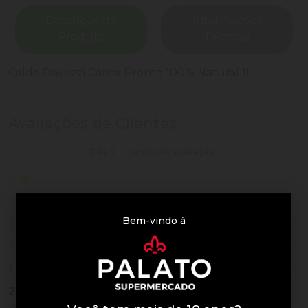
Descrição do
Informações
Produto
Técnicas
Caldo Davozzi Carne Pronto 100% Natural 1L
Avaliações de Clientes
0 de 5
nenhuma avaliação
0
5
0
4
Bem-vindo à
0
3
0
2
0
1
2
Vendidos