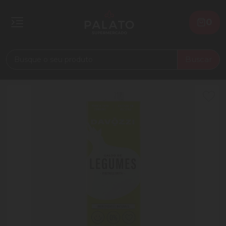
0
Buscar