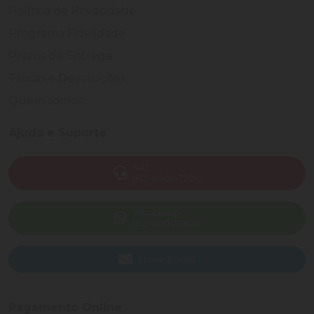
Política de Privacidade
Programa Fidelidade
Prazos de Entrega
Trocas e Devoluções
Quem somos
Ajuda e Suporte
SAC
(82) 4004-7200
WhatsApp
(82) 40047-200
Enviar E-mail
Pagamento Online