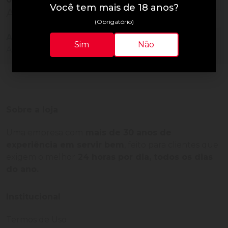
Você tem mais de 18 anos?
Avaliações do Produto
(Obrigatório)
Ainda não há avaliações para este produto!
Sim
Não
Adquira o produto e seja o primeiro a avaliar.
Sobre a loja
Uma empresa com
mais de 30 anos de
experiência em servir bem
, feito para clientes que
exigem o melhor
24 horas por dia, todos os dias
do ano.
Institucional
Termos de Uso