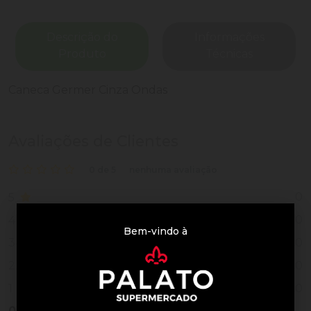
Descrição do
Informações
Produto
Técnicas
Caneca Germer Cinza Ondas
Avaliações de Clientes
0 de 5
nenhuma avaliação
0
5
0
4
Bem-vindo à
0
3
0
2
0
1
0
Vendido