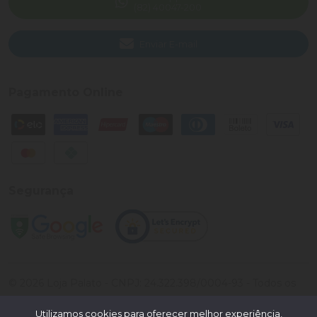
(82) 40047-200
Enviar E-mail
Pagamento Online
Segurança
©
2026
Loja Palato
- CNPJ:
24.322.398/0004-93
- Todos os
direitos reservados.
Utilizamos cookies para oferecer melhor experiência,