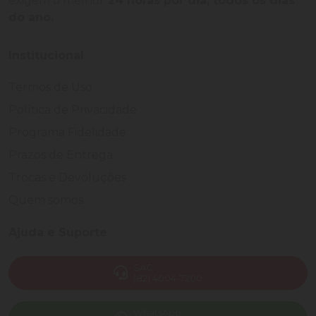
exigem o melhor
24 horas por dia, todos os dias
do ano.
Institucional
Termos de Uso
Política de Privacidade
Programa Fidelidade
Prazos de Entrega
Trocas e Devoluções
Quem somos
Ajuda e Suporte
SAC
(82) 4004-7200
WhatsApp