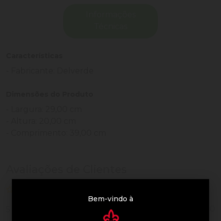
Informações
Técnicas
Características
- Fabricante: Delverde
Dimensões do Produto
- Largura: 29,00 cm
- Altura: 20,00 cm
- Comprimento: 39,00 cm
Avaliações de Clientes
0 de 5
nenhuma avaliação
Bem-vindo à
0
5