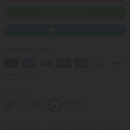
WhatsApp
(82) 40047-200
Enviar E-mail
Pagamento Online
Segurança
©
2026
Loja Palato
- CNPJ:
24.322.398/0004-93
- Todos os