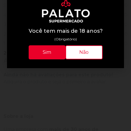
0
5
0
4
0
3
Você tem mais de 18 anos?
0
2
(Obrigatório)
0
1
Sim
Não
2
Vendidos
Avaliações do Produto
Ainda não há avaliações para este produto!
Adquira o produto e seja o primeiro a avaliar.
Sobre a loja
Uma empresa com
mais de 30 anos de