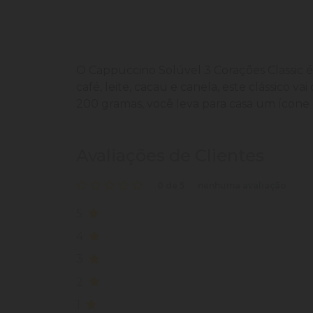
O Cappuccino Solúvel 3 Corações Classic é 
café, leite, cacau e canela, este clássico
200 gramas, você leva para casa um ícone d
Avaliações de Clientes
0 de 5
nenhuma avaliação
5
4
3
2
1