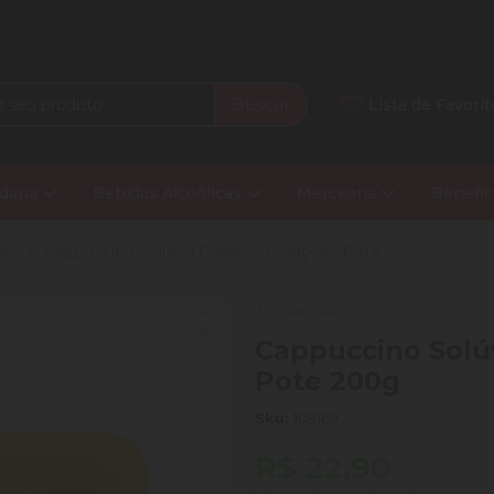
Buscar
Lista de Favorit
daria
Bebidas Alcoólicas
Mercearia
Benefíc
oes
Cappuccino Solúvel Classic 3 Corações Pote...
3 Coracoes
Cappuccino Solúv
Pote 200g
Sku:
109169
R$ 22,90