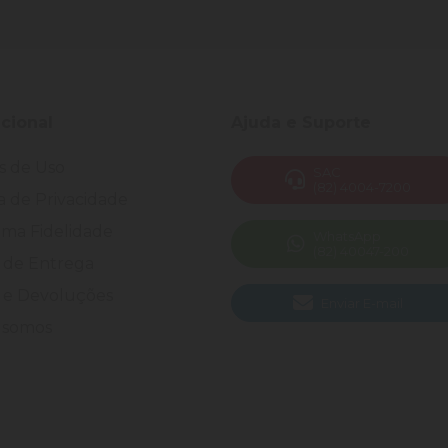
ucional
Ajuda e Suporte
s de Uso
SAC
(82) 4004-7200
ca de Privacidade
ma Fidelidade
WhatsApp
(82) 40047-200
 de Entrega
 e Devoluções
Enviar E-mail
somos