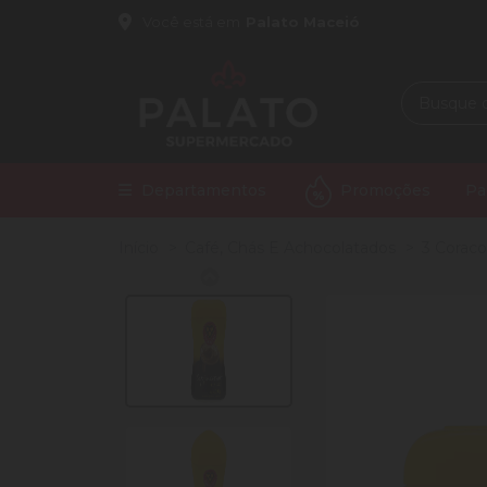
Você está em
Palato Maceió
Departamentos
Promoções
Pa
Início
Café, Chás E Achocolatados
3 Corac