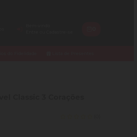
Bem-vindo
0
os
Entre
ou
Cadastre-se
ios do Fidelidade
Lista de Presentes
el Classic 3 Corações
(0)