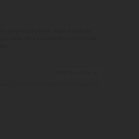
ta onde você estiver. Feito à base de
ra aveludada. Nesta versão em um pote de
ade.
ira o produto e seja o primeiro a avaliar.