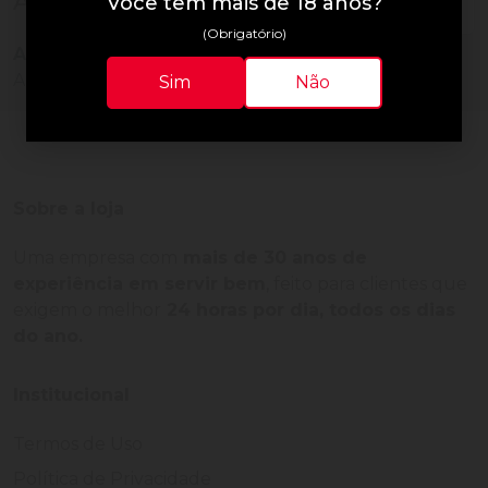
Avaliações do Produto
Você tem mais de 18 anos?
(Obrigatório)
Ainda não há avaliações para este produto!
Adquira o produto e seja o primeiro a avaliar.
Sim
Não
Sobre a loja
Uma empresa com
mais de 30 anos de
experiência em servir bem
, feito para clientes que
exigem o melhor
24 horas por dia, todos os dias
do ano.
Institucional
Termos de Uso
Política de Privacidade