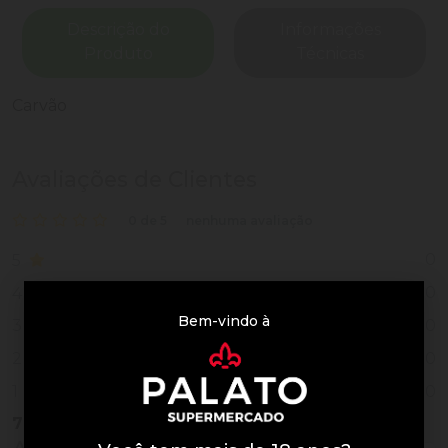
Descrição do
Informações
Produto
Técnicas
Carvão
Avaliações de Clientes
0 de 5
nenhuma avaliação
0
5
0
4
Bem-vindo à
0
3
0
2
0
1
7
Vendidos