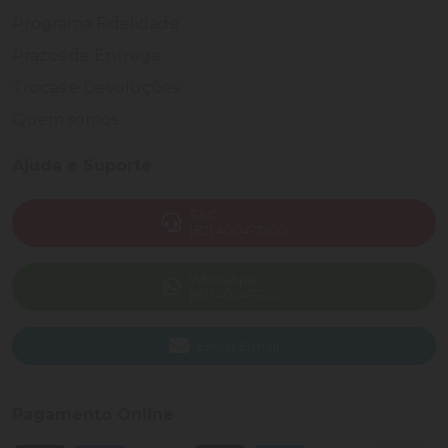
Programa Fidelidade
Prazos de Entrega
Trocas e Devoluções
Quem somos
Ajuda e Suporte
SAC
(82) 4004-7200
WhatsApp
(82) 40047-200
Enviar E-mail
Pagamento Online