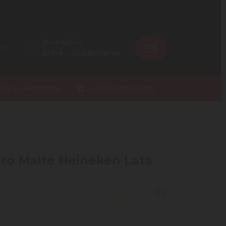
Bem-vindo
0
os
Entre
ou
Cadastre-se
ios do Fidelidade
Lista de Presentes
uro Malte Heineken Lata
(0)