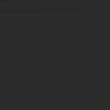
mento
ibida para menores de
18
anos.