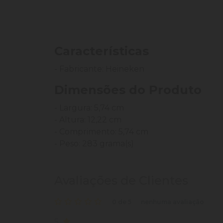
Características
- Fabricante: Heineken
Dimensões do Produto
- Largura: 5,74 cm
- Altura: 12,22 cm
- Comprimento: 5,74 cm
- Peso: 283 grama(s)
Avaliações de Clientes
0 de 5
nenhuma avaliação
5