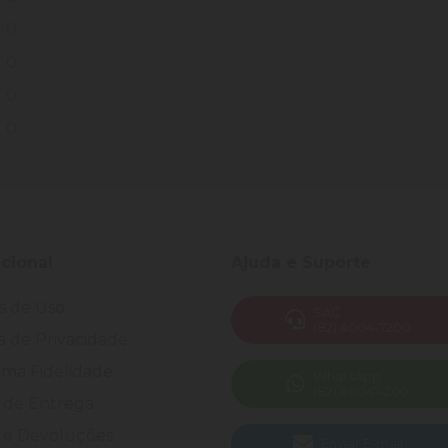
0
0
0
0
ucional
Ajuda e Suporte
s de Uso
SAC
(82) 4004-7200
ca de Privacidade
ma Fidelidade
WhatsApp
(82) 40047-200
 de Entrega
 e Devoluções
Enviar E-mail