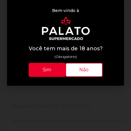
Bem-vindo à
Informações Técnicas
Você tem mais de 18 anos?
(Obrigatório)
Sim
Não
Avaliações do Produto
Ainda não há avaliações para este produto!
Adqu
0