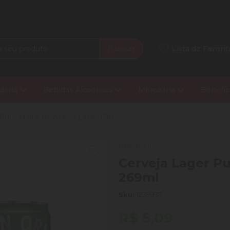
Buscar
Lista de Favorit
daria
Bebidas Alcoólicas
Mercearia
Benefíc
 Puro Malte Heineken Lata 269ml
Heineken
Cerveja Lager P
269ml
Sku:
1239937
R$ 5,09