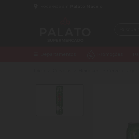
Você está em
Palato Maceió
Departamentos
Promoções
Pa
Início
Cervejas
Heineken
Cerveja Lager