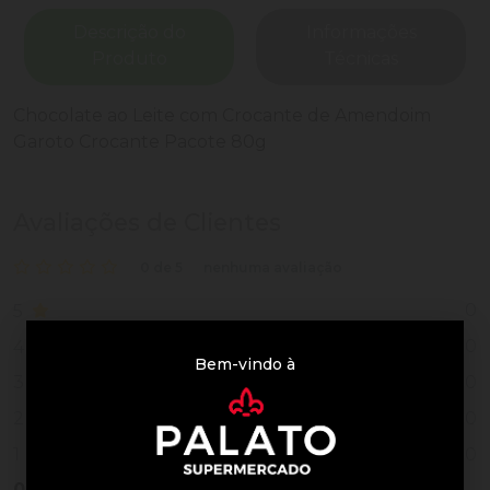
Descrição do
Informações
Produto
Técnicas
Chocolate ao Leite com Crocante de Amendoim
Garoto Crocante Pacote 80g
Avaliações de Clientes
0 de 5
nenhuma avaliação
0
5
0
4
Bem-vindo à
0
3
0
2
0
1
0
Vendido