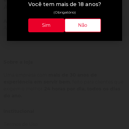
Você tem mais de 18 anos?
Avaliações do Produto
(Obrigatório)
Ainda não há avaliações para este produto!
Sim
Não
Adquira o produto e seja o primeiro a avaliar.
Sobre a loja
Uma empresa com
mais de 30 anos de
experiência em servir bem
, feito para clientes que
exigem o melhor
24 horas por dia, todos os dias
do ano.
Institucional
Termos de Uso