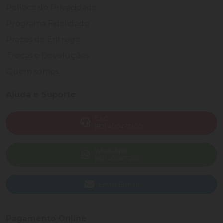
Política de Privacidade
Programa Fidelidade
Prazos de Entrega
Trocas e Devoluções
Quem somos
Ajuda e Suporte
SAC
(82) 4004-7200
WhatsApp
(82) 40047-200
Enviar E-mail
Pagamento Online