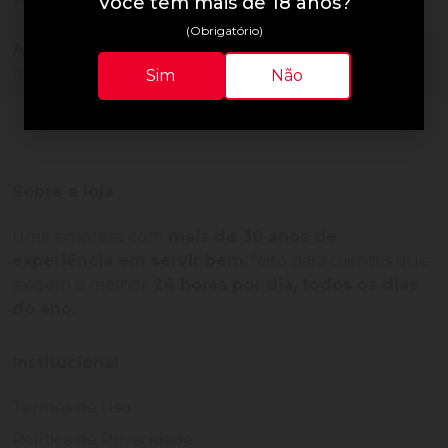
Avaliações do Produto
Você tem mais de 18 anos?
(Obrigatório)
Ainda não há avaliações para este produto!
Adquira o produto e seja o primeiro a avaliar.
Sim
Não
Sobre a loja
Uma empresa com
mais de 30 anos de
experiência em servir bem
, feito para clientes que
exigem o melhor
24 horas por dia, todos os dias
do ano.
Institucional
Termos de Uso
Política de Privacidade