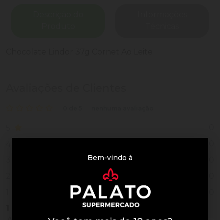
Descrição do
Informações
Produto
Técnicas
Chocolate Lindor 37g Cornet Ao Leite
Avaliações de Clientes
0 de 5
nenhuma avaliação
0
5
0
4
Bem-vindo à
0
3
0
2
0
1
1
Vendido