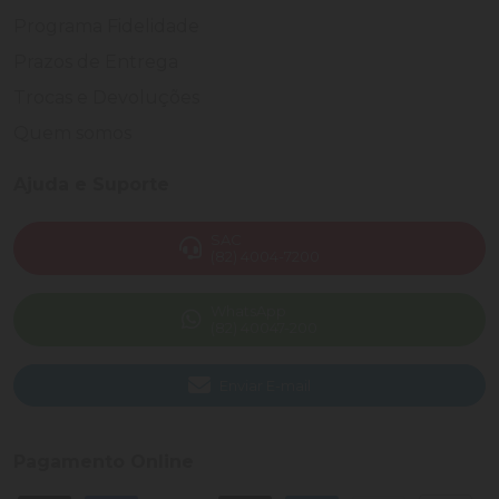
Programa Fidelidade
Prazos de Entrega
Trocas e Devoluções
Quem somos
Ajuda e Suporte
SAC
(82) 4004-7200
WhatsApp
(82) 40047-200
Enviar E-mail
Pagamento Online