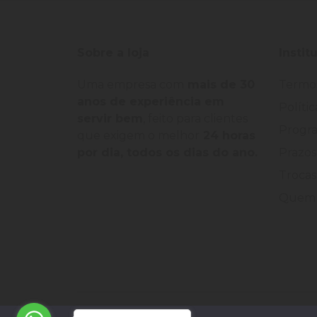
Sobre a loja
Instit
Uma empresa com
mais de 30
Termo
anos de experiência em
Políti
servir bem
, feito para clientes
Progra
que exigem o melhor
24 horas
por dia, todos os dias do ano.
Prazos
Trocas
Quem 
©
2026
Loja Palato
- CNPJ:
24.322.398/0004-93
-