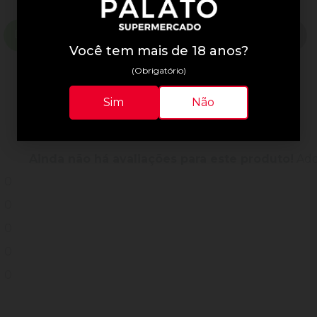
Descrição do Produto
Informações Técnicas
Você tem mais de 18 anos?
(Obrigatório)
Sim
Não
Avaliações do Produto
Ainda não há avaliações para este produto!
Adqu
0
0
0
0
0