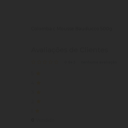
Colomba c Mousse Bauducco 500g
Avaliações de Clientes
0 de 5
nenhuma avaliação
5
4
3
2
1
0
Vendido