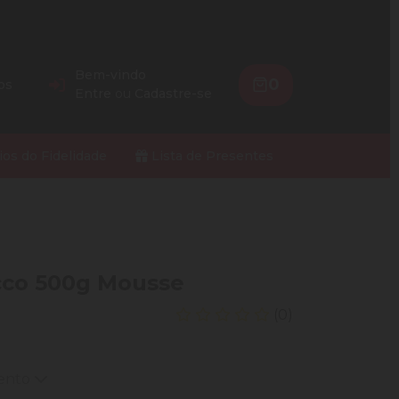
Bem-vindo
0
os
Entre
ou
Cadastre-se
ios do Fidelidade
Lista de Presentes
co 500g Mousse
(0)
mento