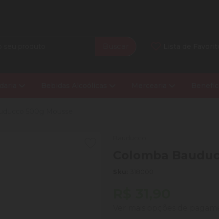
Buscar
Lista de Favorit
daria
Bebidas Alcoólicas
Mercearia
Benefíc
uducco 500g Mousse
Bauducco
Colomba Bauduc
Sku:
318000
R$ 31,90
Ver mais opções de paga