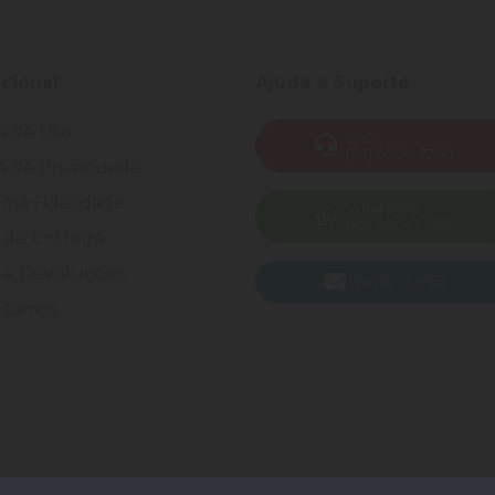
ucional
Ajuda e Suporte
s de Uso
SAC
(82) 4004-7200
ca de Privacidade
ma Fidelidade
WhatsApp
(82) 40047-200
 de Entrega
 e Devoluções
Enviar E-mail
somos
 Todos os direitos reservados.