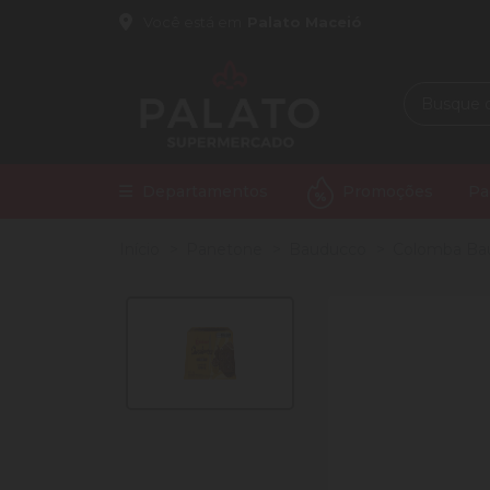
Você está em
Palato Maceió
Departamentos
Promoções
Pa
Início
Panetone
Bauducco
Colomba Ba