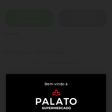
Descrição do
Informações
Produto
Técnicas
Coxinha
Avaliações de Clientes
0 de 5
nenhuma avaliação
0
5
0
4
Bem-vindo à
0
3
0
2
0
1