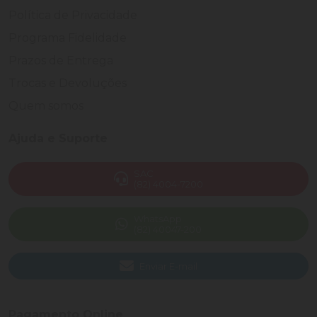
Política de Privacidade
Programa Fidelidade
Prazos de Entrega
Trocas e Devoluções
Quem somos
Ajuda e Suporte
SAC
(82) 4004-7200
WhatsApp
(82) 40047-200
Enviar E-mail
Pagamento Online