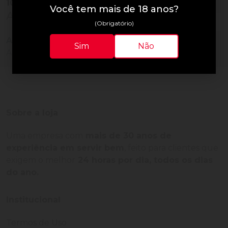
10
Vendidos
Você tem mais de 18 anos?
Avaliações do Produto
(Obrigatório)
Ainda não há avaliações para este produto!
Sim
Não
Adquira o produto e seja o primeiro a avaliar.
Sobre a loja
Uma empresa com
mais de 30 anos de
experiência em servir bem
, feito para clientes que
exigem o melhor
24 horas por dia, todos os dias
do ano.
Institucional
Termos de Uso