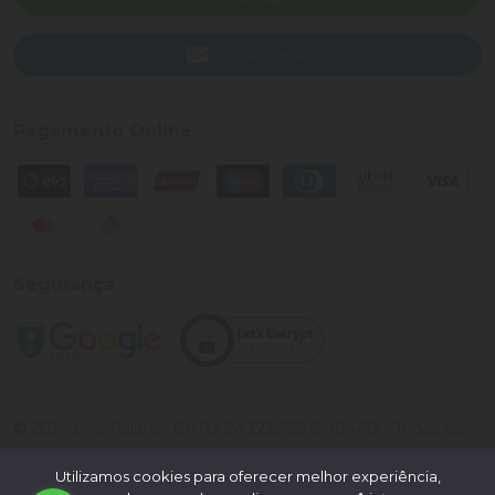
Enviar E-mail
Pagamento Online
Segurança
©
2026
Loja Palato
- CNPJ:
24.322.398/0004-93
- Todos os
direitos reservados.
Utilizamos cookies para oferecer melhor experiência,