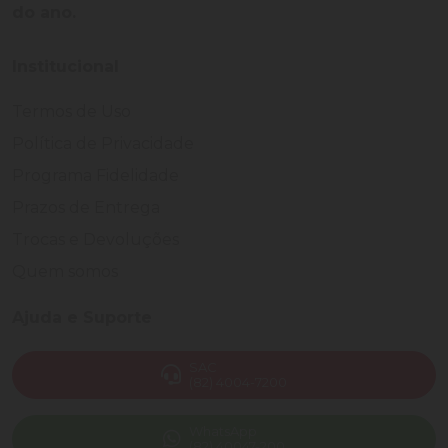
do ano.
Institucional
Termos de Uso
Política de Privacidade
Programa Fidelidade
Prazos de Entrega
Trocas e Devoluções
Quem somos
Ajuda e Suporte
SAC
(82) 4004-7200
WhatsApp
(82) 40047-200