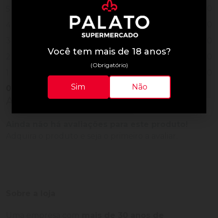
0
5
0
4
0
3
Você tem mais de 18 anos?
0
2
(Obrigatório)
0
1
Sim
Não
0
Vendido
Avaliações do Produto
Ainda não há avaliações para este produto!
Adquira o produto e seja o primeiro a avaliar.
Sobre a loja
Uma empresa com
mais de 30 anos de