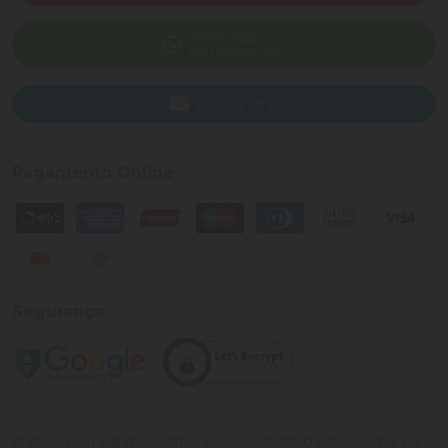
WhatsApp
(82) 40047-200
Enviar E-mail
Pagamento Online
Segurança
©
2026
Loja Palato
- CNPJ:
24.322.398/0004-93
- Todos os