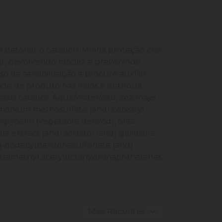
m detonar o cabelón. Minha proteção cria
ar, devolvendo maciez e prevenindo
 de sensibilização e procure auxílio
ade de produto nas mãos e distribua
seus cabelos. Aqua/water/eau, zea mays
rimonium methosulfate (and) cetearyl
l, glycerin (vegetable derived), olea
a extract (and) sorbitol (and) gelidiella
 tea-dodecylbenzenesulfonate (and)
tetramethyl acetyloctahydronaphthalenes,