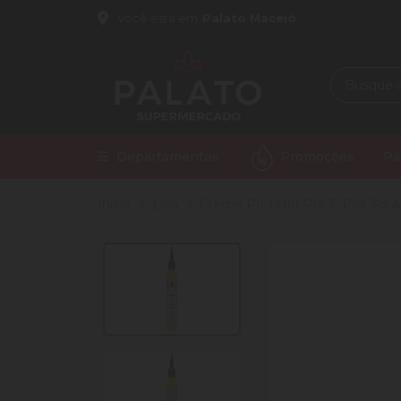
Você está em
Palato Maceió
Departamentos
Promoções
Pa
Início
Lola
Creme Protetor Pré E Pós Sol & 