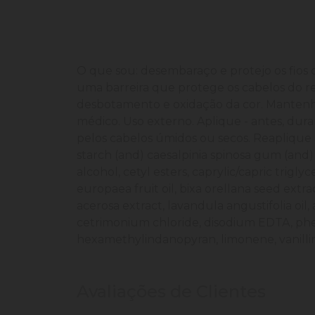
O que sou: desembaraço e protejo os fios 
uma barreira que protege os cabelos do r
desbotamento e oxidação da cor. Mantenha 
médico. Uso externo. Aplique - antes, dur
pelos cabelos úmidos ou secos. Reaplique
starch (and) caesalpinia spinosa gum (an
alcohol, cetyl esters, caprylic/capric triglyc
europaea fruit oil, bixa orellana seed extr
acerosa extract, lavandula angustifolia oi
cetrimonium chloride, disodium EDTA, phe
hexamethylindanopyran, limonene, vanillin
Avaliações de Clientes