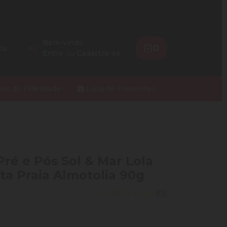
Bem-vindo
0
os
Entre
ou
Cadastre-se
ios do Fidelidade
Lista de Presentes
ré e Pós Sol & Mar Lola
ta Praia Almotolia 90g
(0)