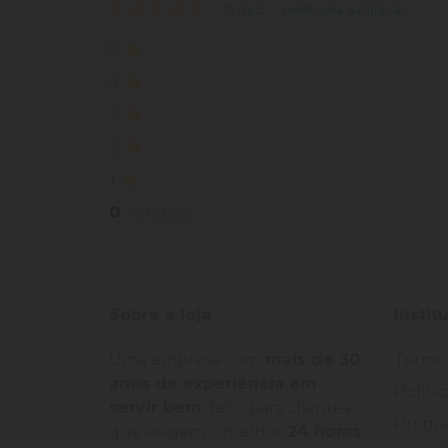
0 de 5
nenhuma avaliação
5
4
3
2
1
0
Vendido
Sobre a loja
Instit
Uma empresa com
mais de 30
Termo
anos de experiência em
Políti
servir bem
, feito para clientes
Progra
que exigem o melhor
24 horas