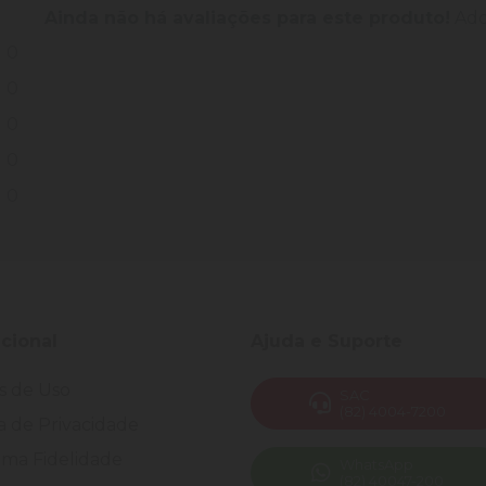
Ainda não há avaliações para este produto!
Adqu
0
0
0
0
0
ucional
Ajuda e Suporte
s de Uso
SAC
(82) 4004-7200
ca de Privacidade
ma Fidelidade
WhatsApp
(82) 40047-200