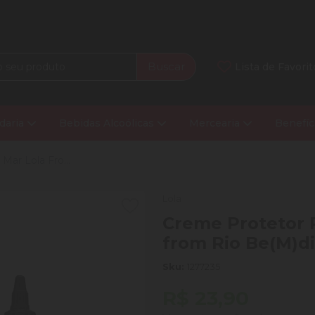
Buscar
Lista de Favorit
daria
Bebidas Alcoólicas
Mercearia
Benefíc
Mar Lola Fro...
Lola
Creme Protetor P
from Rio Be(M)di
Sku:
1277235
R$ 23,90