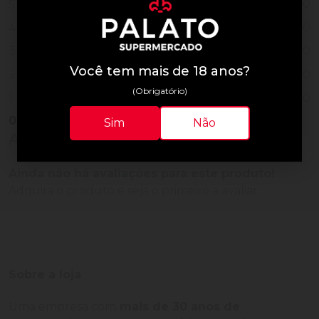
0
5
0
4
0
3
Você tem mais de 18 anos?
0
2
(Obrigatório)
0
1
0
Vendido
Sim
Não
Avaliações do Produto
Ainda não há avaliações para este produto!
Adquira o produto e seja o primeiro a avaliar.
Sobre a loja
Uma empresa com
mais de 30 anos de