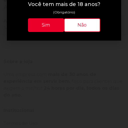
Você tem mais de 18 anos?
Avaliações do Produto
(Obrigatório)
Ainda não há avaliações para este produto!
Sim
Não
Adquira o produto e seja o primeiro a avaliar.
Sobre a loja
Uma empresa com
mais de 30 anos de
experiência em servir bem
, feito para clientes que
exigem o melhor
24 horas por dia, todos os dias
do ano.
Institucional
Termos de Uso