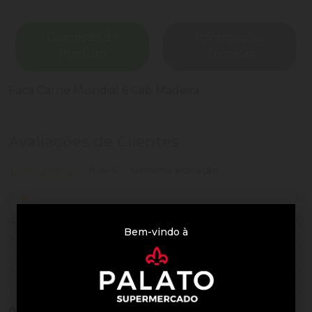
Descrição do
Informações
Produto
Técnicas
Faca Carne Mundial 6 Cab Madeira
Avaliações de Clientes
0 de 5
nenhuma avaliação
0
5
0
4
Bem-vindo à
0
3
0
2
0
1
0
Vendido