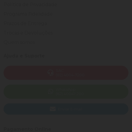
Política de Privacidade
Programa Fidelidade
Prazos de Entrega
Trocas e Devoluções
Quem somos
Ajuda e Suporte
SAC
(82) 4004-7200
WhatsApp
(82) 40047-200
Enviar E-mail
Pagamento Online