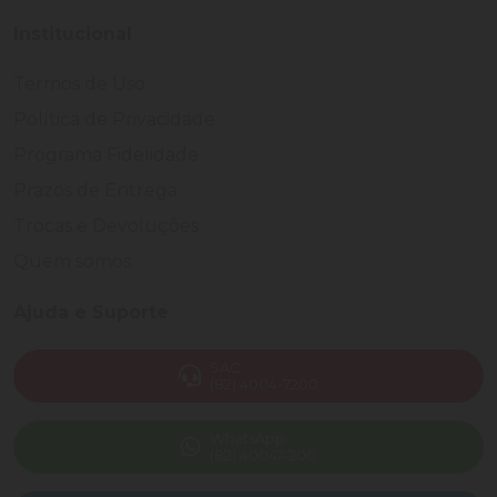
Institucional
Termos de Uso
Política de Privacidade
Programa Fidelidade
Prazos de Entrega
Trocas e Devoluções
Quem somos
Ajuda e Suporte
SAC
(82) 4004-7200
WhatsApp
(82) 40047-200