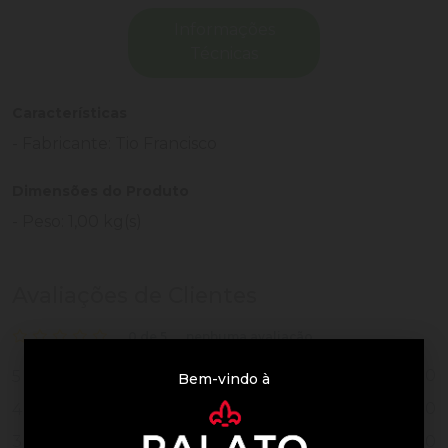
Informações
Técnicas
Características
- Fabricante: Tio Francisco
Dimensões do Produto
- Peso: 1,00 kg(s)
Avaliações de Clientes
0 de 5
nenhuma avaliação
0
5
Bem-vindo à
0
4
0
3