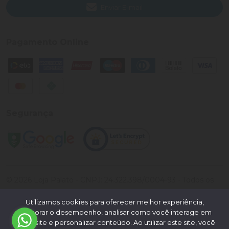
Enviar E-mail
Pagamento Online
Segurança
©
2026
Loja Palato
- CNPJ:
24.322.398/0004-93
- Todos os
direitos reservados.
Utilizamos cookies para oferecer melhor experiência,
Desenvolvido por:
melhorar o desempenho, analisar como você interage em
nosso site e personalizar conteúdo. Ao utilizar este site, você