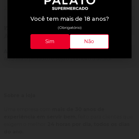
0
2
0
Você tem mais de 18 anos?
1
(Obrigatório)
17
Vendidos
Avaliações do Produto
Sim
Não
Ainda não há avaliações para este produto!
Adquira o produto e seja o primeiro a avaliar.
Sobre a loja
Uma empresa com
mais de 30 anos de
experiência em servir bem
, feito para clientes que
exigem o melhor
24 horas por dia, todos os dias
do ano.