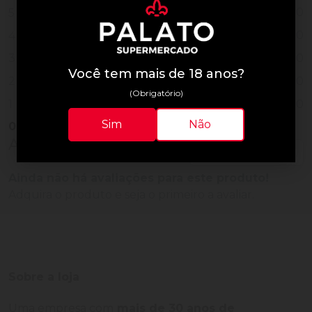
0
5
0
4
0
3
Você tem mais de 18 anos?
0
2
(Obrigatório)
0
1
Sim
Não
0
Vendido
Avaliações do Produto
Ainda não há avaliações para este produto!
Adquira o produto e seja o primeiro a avaliar.
Sobre a loja
Uma empresa com
mais de 30 anos de