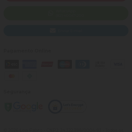
WhatsApp
(82) 40047-200
Enviar E-mail
Pagamento Online
Segurança
©
2026
Loja Palato
- CNPJ:
24.322.398/0004-93
- Todos os