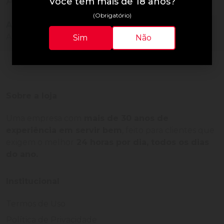
Avaliações do Produto
Você tem mais de 18 anos?
(Obrigatório)
Ainda não há avaliações para este produto!
Adquira o produto e seja o primeiro a avaliar.
Sim
Não
Sobre a loja
Uma empresa com
mais de 30 anos de
experiência em servir bem
, feito para clientes que
exigem o melhor
24 horas por dia, todos os dias
do ano.
Institucional
Termos de Uso
Política de Privacidade