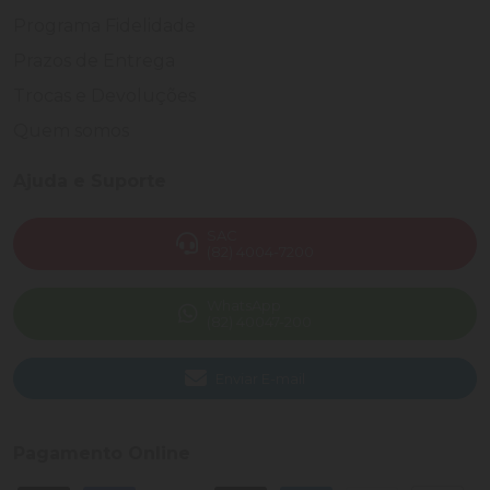
Programa Fidelidade
Prazos de Entrega
Trocas e Devoluções
Quem somos
Ajuda e Suporte
SAC
(82) 4004-7200
WhatsApp
(82) 40047-200
Enviar E-mail
Pagamento Online