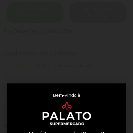
Descrição do
Informações
Produto
Técnicas
Fita Decor Dour 6,3cmx9,15M
Avaliações de Clientes
0 de 5
nenhuma avaliação
0
5
0
4
Bem-vindo à
0
3
0
2
0
1
0
Vendido