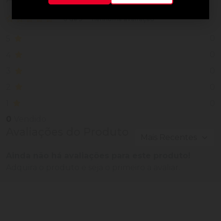
0 de 5
nenhuma avaliação
0
5
0
4
0
3
0
2
0
1
0
Vendido
Avaliações do Produto
Ainda não há avaliações para este produto!
Adquira o produto e seja o primeiro a avaliar.