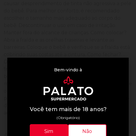
causar desprendimento de tinta não agressiva a pele
do bebê. Para melhor conforto, é recomendado
escolher o tamanho mais adequado ao corpo do
bebê. Descontinuar o uso em caso de irritação.
Manter fora do alcance de crianças. Como colocar?
Abra a fralda e as orelhas traseiras e levante as
barreiras. Coloque o bebê e verifique se a fralda está
cobrindo suas costas até a cintura. Como fechar?
Descole as orelhas e fixe-as sobre a faixa frontal da
fralda, ajustando-as de acordo com o corpinho do
Bem-vindo à
bebê. Quando a orelha chegar ao ícone passante,
mude para um tamanho maior. Como ajustar? Ajuste
o elástico das pernas para garantir que não dobre
por cima das barreiras internas. Celulose, poliacrilato
de sódio, polipropileno, polietileno, pegoterato,
Você tem mais de 18 anos?
adesivos termoplásticos, elásticos.
(Obrigatório)
Sim
Não
Avaliações de Clientes