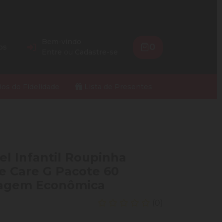
Bem-vindo
0
os
Entre
ou
Cadastre-se
ios do Fidelidade
Lista de Presentes
el Infantil Roupinha
 Care G Pacote 60
agem Econômica
(0)