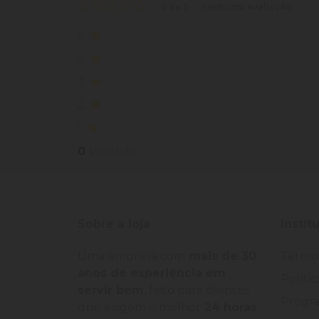
0 de 5
nenhuma avaliação
5
4
3
2
1
0
Vendido
Sobre a loja
Instit
Uma empresa com
mais de 30
Termo
anos de experiência em
Políti
servir bem
, feito para clientes
Progra
que exigem o melhor
24 horas