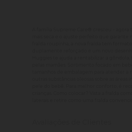
A família Supreme Care® cresceu - agora
mais seca e o ajuste perfeito que garant
fralda roupinha, a nova fralda tem forma
duplamente reforçado e um novo desenho d
Huggies te ajuda a rentabilizar a gôndol
pelas mamães. Sortimento focado em bebês
tamanhos de embalagem para atender a nec
outras substâncias oleosas sobre as áreas 
pele do bebê. Para melhor conforto, é r
crianças. Como colocar? Vista a fralda c
laterais e retire como uma fralda convencion
Avaliações de Clientes