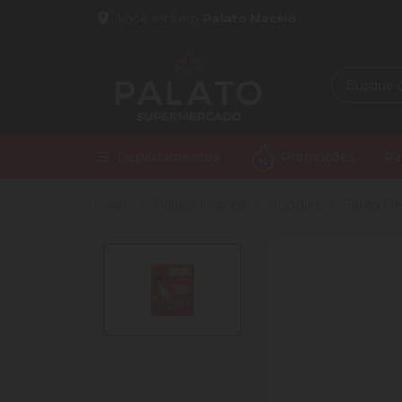
Você está em
Palato Maceió
Departamentos
Promoções
Pa
Início
Fraldas Infantis
Huggies
Fralda De