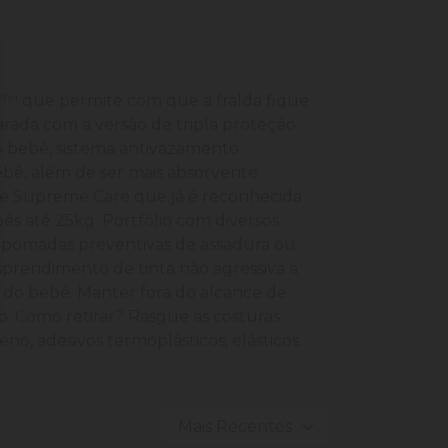
c™ que permite com que a fralda fique
rada com a versão de tripla proteção
o bebê, sistema antivazamento
ê, além de ser mais absorvente.
de Supreme Care que já é reconhecida
s até 25kg. Portfólio com diversos
 pomadas preventivas de assadura ou
esprendimento de tinta não agressiva a
do bebê. Manter fora do alcance de
. Como retirar? Rasgue as costuras
eno, adesivos termoplásticos, elásticos.