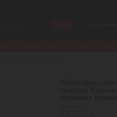
Buscar
Lista de Favorit
daria
Bebidas Alcoólicas
Mercearia
Benefíc
scartável Infantil Roupinha Huggies...
Huggies
Fralda Descartáv
Huggies Supreme
Unidades Embal
Sku:
1282839