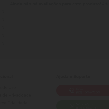
Ainda não há avaliações para este produto!
Adqu
0
0
0
0
0
ucional
Ajuda e Suporte
s de Uso
SAC
(82) 4004-7200
ca de Privacidade
ma Fidelidade
WhatsApp
(82) 40047-200