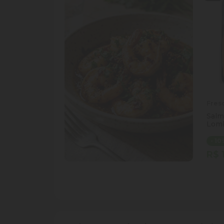
Fres
Salm
Lom
- 1
R$ 
Qua
Di