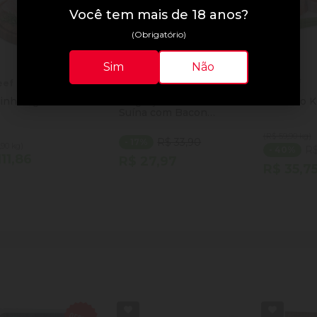
Você tem mais de 18 anos?
(Obrigatório)
Sim
Não
eef
Prieto
Sulbeef
dinha Kg
Linguiça de Picanha
Músculo K
Suína com Bacon
Prieto Etiqueta Negra
400g
(R$ 59,90 kg)
R$ 33,90
- 17%
,90 kg)
R$
- 40%
111,86
R$ 27,97
R$ 35,7
ntidade
Quantidade
Quantida
Comprar
Comprar
minuir Quantidade
Adicionar Quantidade
Diminuir Quantidade
Adicionar Quantidade
Diminuir
Ad