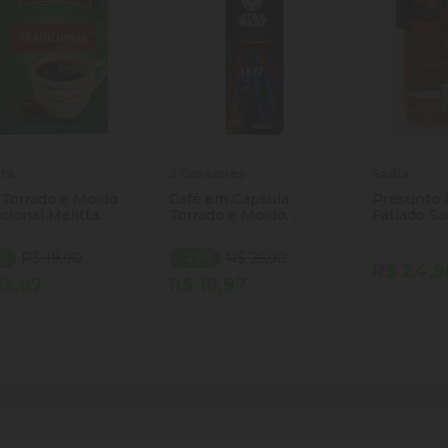
tta
3 Coracoes
Sadia
 Torrado e Moído
Café em Cápsula
Presunto
icional Melitta
Torrado e Moído
Fatiado Sa
a 250g
Espresso Darth Vader
100g
Star Wars 3 Corações
R$ 19,90
R$ 25,90
5%
- 23%
Caixa 10 Unidades 8g
R$ 24,9
Cada
12,97
R$ 19,97
ntidade
Quantidade
Quantida
Comprar
Comprar
minuir Quantidade
Adicionar Quantidade
Diminuir Quantidade
Adicionar Quantidade
Diminuir
Ad