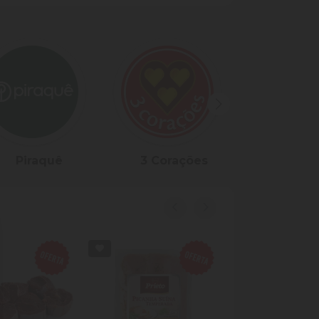
Piraquê
3 Corações
Yop