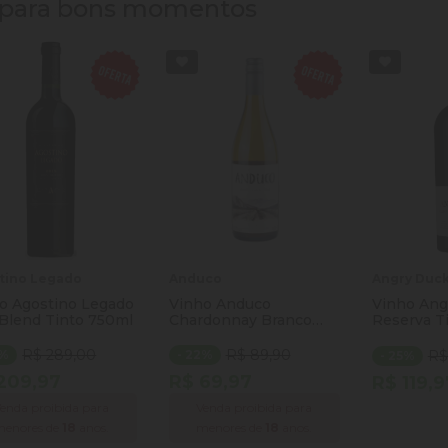
s para bons momentos
tino Legado
Anduco
Angry Duc
o Agostino Legado
Vinho Anduco
Vinho Ang
Blend Tinto 750ml
Chardonnay Branco
Reserva T
750ml
R$ 289,00
R$ 89,90
7%
- 22%
R$
- 25%
209,97
R$ 69,97
R$ 119,9
enda proibida para
Venda proibida para
Quantida
enores de
18
anos.
menores de
18
anos.
Diminuir
Ad