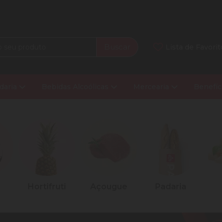
Buscar
Lista de Favorit
daria
Bebidas Alcoólicas
Mercearia
Benefíc
Hortifruti
Açougue
Padaria