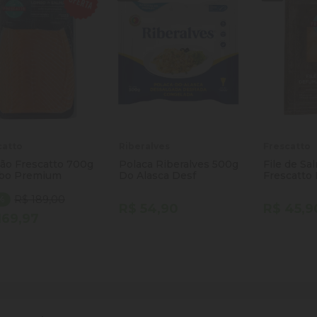
catto
Riberalves
Frescatto
ão Frescatto 700g
Polaca Riberalves 500g
File de Sa
bo Premium
Do Alasca Desf
Frescatto 
100g
R$ 189,00
0%
R$ 54,90
R$ 45,9
169,97
ntidade
Quantidade
Quantida
Comprar
Comprar
minuir Quantidade
Adicionar Quantidade
Diminuir Quantidade
Adicionar Quantidade
Diminuir
Ad