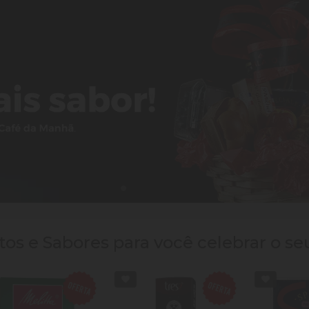
os e Sabores para você celebrar o se