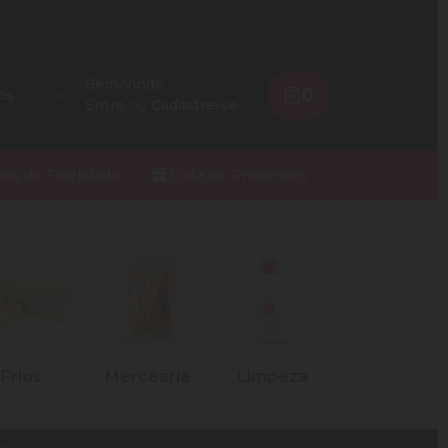
Bem-vindo
0
os
Entre
ou
Cadastre-se
ios do Fidelidade
Lista de Presentes
Frios
Mercearia
Limpeza
Petshop