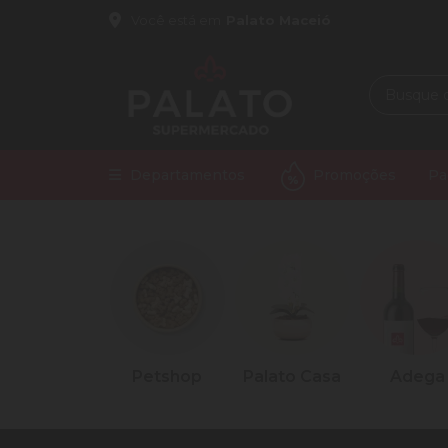
Você está em
Palato Maceió
Departamentos
Promoções
Pa
Limpeza
Petshop
Palato Casa
Adega