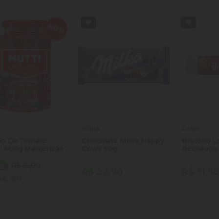
i
Milka
Lotus
o De Tomate
Chocolate Milka Happy
Biscoito L
i 400g Manjericão
Cows 90g
Recheado
R$ 35,90
8%
R$ 22,90
R$ 31,9
14,99
ntidade
Quantidade
Quantida
Comprar
Comprar
minuir Quantidade
Adicionar Quantidade
Diminuir Quantidade
Adicionar Quantidade
Diminuir
Ad