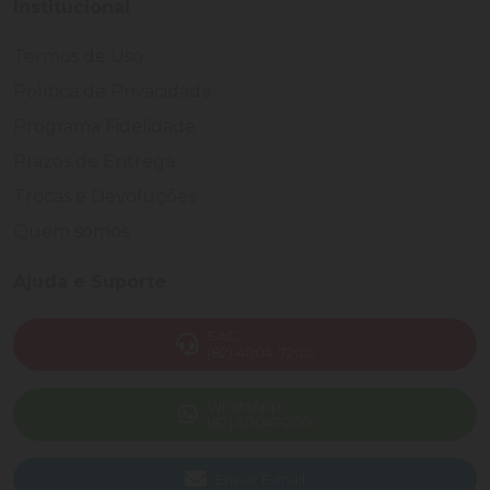
Institucional
Termos de Uso
Política de Privacidade
Programa Fidelidade
Prazos de Entrega
Trocas e Devoluções
Quem somos
Ajuda e Suporte
SAC
(82) 4004-7200
WhatsApp
(82) 40047-200
Enviar E-mail