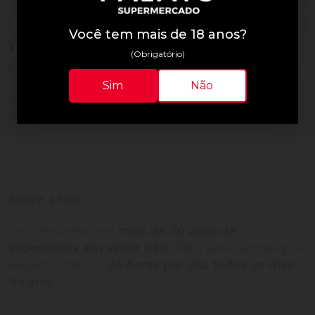
0
2
0
1
Você tem mais de 18 anos?
1
Vendido
(Obrigatório)
Avaliações do Produto
Sim
Não
Ainda não há avaliações para este produto!
Adquira o produto e seja o primeiro a avaliar.
Sobre a loja
Uma empresa com
mais de 30 anos de
experiência em servir bem
, feito para clientes que
exigem o melhor
24 horas por dia, todos os dias
do ano.