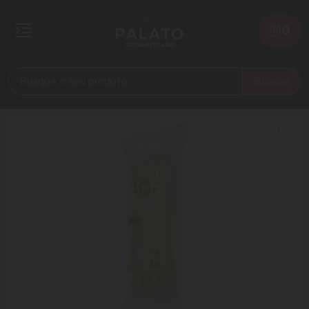
0
Buscar