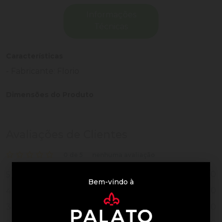
Informações
Técnicas
Características
- Fabricante: Florio
Dimensões do Produto
Avaliações de Clientes
0 de 5
nenhuma avaliação
0
5
Bem-vindo à
0
4
0
3