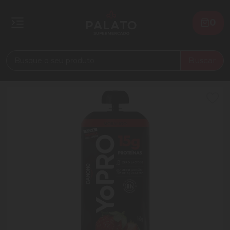
0
Buscar