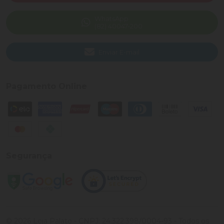
WhatsApp
(82) 40047-200
Enviar E-mail
Pagamento Online
Segurança
©
2026
Loja Palato
- CNPJ:
24.322.398/0004-93
- Todos os