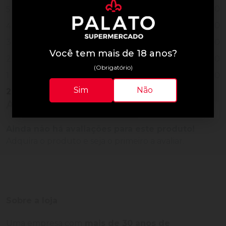
0
5
0
4
0
3
Você tem mais de 18 anos?
0
2
(Obrigatório)
0
1
Sim
Não
2
Vendidos
Avaliações do Produto
Ainda não há avaliações para este produto!
Adquira o produto e seja o primeiro a avaliar.
Sobre a loja
Uma empresa com
mais de 30 anos de