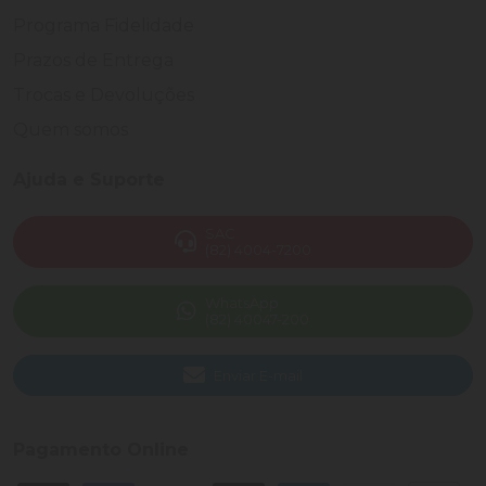
Programa Fidelidade
Prazos de Entrega
Trocas e Devoluções
Quem somos
Ajuda e Suporte
SAC
(82) 4004-7200
WhatsApp
(82) 40047-200
Enviar E-mail
Pagamento Online