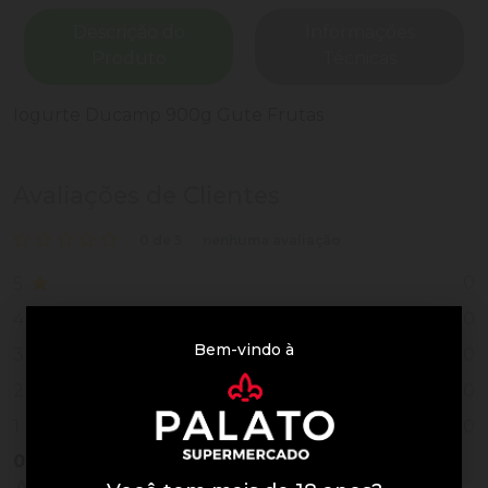
Descrição do
Informações
Produto
Técnicas
Iogurte Ducamp 900g Gute Frutas
Avaliações de Clientes
0 de 5
nenhuma avaliação
0
5
0
4
Bem-vindo à
0
3
0
2
0
1
0
Vendido