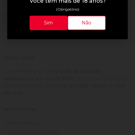
Avaliações do Produto
Você tem mais de 18 anos?
(Obrigatório)
Ainda não há avaliações para este produto!
Adquira o produto e seja o primeiro a avaliar.
Sim
Não
Sobre a loja
Uma empresa com
mais de 30 anos de
experiência em servir bem
, feito para clientes que
exigem o melhor
24 horas por dia, todos os dias
do ano.
Institucional
Termos de Uso
Política de Privacidade