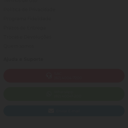
Termos de Uso
Política de Privacidade
Programa Fidelidade
Prazos de Entrega
Trocas e Devoluções
Quem somos
Ajuda e Suporte
SAC
(82) 4004-7200
WhatsApp
(82) 40047-200
Enviar E-mail