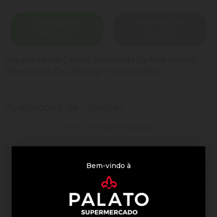
Descrição do
Informações
Produto
Técnicas
Iogurte Verde Campo Desnatado Lacfree Natural
Whey Doce De Leite 21g Proteínas 250g
Avaliações de Clientes
0 de 5
nenhuma avaliação
0
5
0
4
Bem-vindo à
0
3
0
2
0
1