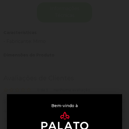
Informações
Técnicas
Características
- Fabricante: Mimo
Dimensões do Produto
Avaliações de Clientes
0 de 5
nenhuma avaliação
0
5
Bem-vindo à
0
4
0
3