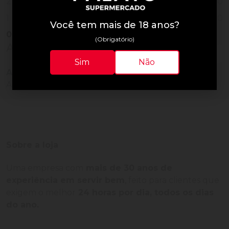
0
2
0
1
Você tem mais de 18 anos?
0
Vendido
(Obrigatório)
Avaliações do Produto
Sim
Não
Ainda não há avaliações para este produto!
Adquira o produto e seja o primeiro a avaliar.
Sobre a loja
Uma empresa com
mais de 30 anos de
experiência em servir bem
, feito para clientes que
exigem o melhor
24 horas por dia, todos os dias
do ano.