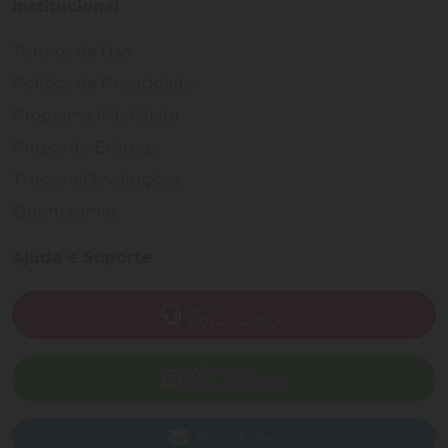
Institucional
Termos de Uso
Política de Privacidade
Programa Fidelidade
Prazos de Entrega
Trocas e Devoluções
Quem somos
Ajuda e Suporte
SAC
(82) 4004-7200
WhatsApp
(82) 40047-200
Enviar E-mail