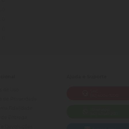
0
0
0
0
0
ucional
Ajuda e Suporte
s de Uso
SAC
(82) 4004-7200
ca de Privacidade
ma Fidelidade
WhatsApp
(82) 40047-200
 de Entrega
 e Devoluções
Enviar E-mail