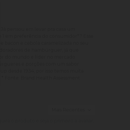
 Já pensou em levar pra casa um
o 1 em preferência do consumidor*? Esse
de bacon e cebola caramelizada no seu
 adoradores de hambúrguer, já que
or do mundo e líder no mercado
mbúrgueres e porções com um sabor
hup desde 1934, por isso temos muita
 * Fonte: Brand Health Assessment
ira o produto e seja o primeiro a avaliar.