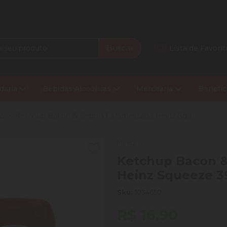
Buscar
Lista de Favorit
daria
Bebidas Alcoólicas
Mercearia
Benefíc
z
Ketchup Bacon & Cebola Caramelizada Heinz Squ...
Heinz
Ketchup Bacon &
Heinz Squeeze 3
Sku:
1034650
R$ 16,90