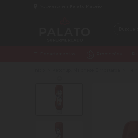
Você está em
Palato Maceió
Departamentos
Promoções
Pa
Início
Ketchup, Maionese E Mostarda
Hein