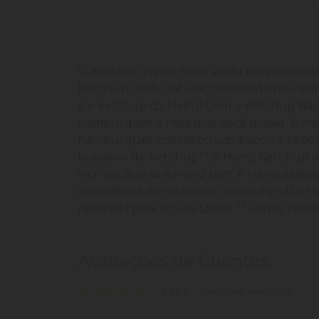
O Ketchup Heinz ficou ainda mais saboros
Ketchup 100% natural, conhecido mundialm
é o ketchup da Heinz! Com o Ketchup Baco
hambúrguer a hora que você quiser. A Hei
hambúrguer com ketchup, bacon e cebola
brasileiro de ketchup**, o Heinz Ketchup
incrível que só a Heinz tem. A Heinz sele
experiência em oferecer o inconfundível 
realizada pela IPSOS (2019) ** Fonte: Niel
Avaliações de Clientes
0 de 5
nenhuma avaliação