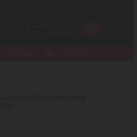
Bem-vindo
0
os
Entre
ou
Cadastre-se
ios do Fidelidade
Lista de Presentes
 Cebola Caramelizada
97g
(0)