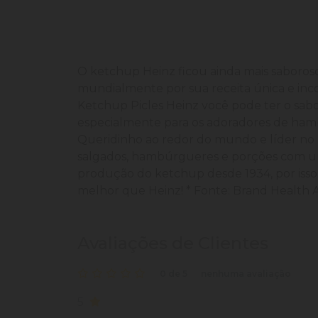
O ketchup Heinz ficou ainda mais saboros
mundialmente por sua receita única e inc
Ketchup Picles Heinz você pode ter o sab
especialmente para os adoradores de ha
Queridinho ao redor do mundo e líder no 
salgados, hambúrgueres e porções com um 
produção do ketchup desde 1934, por isso
melhor que Heinz! * Fonte: Brand Health As
Avaliações de Clientes
0 de 5
nenhuma avaliação
5