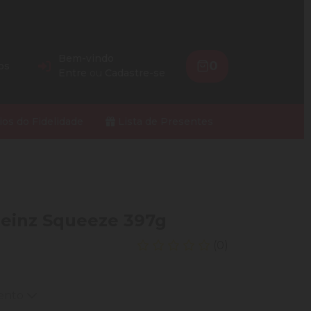
Bem-vindo
0
os
Entre
ou
Cadastre-se
ios do Fidelidade
Lista de Presentes
Heinz Squeeze 397g
(0)
mento