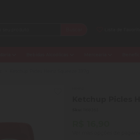
Buscar
Lista de Favorit
daria
Bebidas Alcoólicas
Mercearia
Benefíc
z
Ketchup Picles Heinz Squeeze 397g
Heinz
Ketchup Picles 
Sku:
1168363
R$ 16,90
Ver mais opções de paga