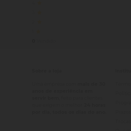
4
3
2
1
0
Vendido
Sobre a loja
Instit
Uma empresa com
mais de 30
Termo
anos de experiência em
Políti
servir bem
, feito para clientes
Progra
que exigem o melhor
24 horas
por dia, todos os dias do ano.
Prazos
Trocas
Quem 