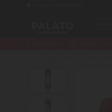
Você está em
Palato Maceió
Departamentos
Promoções
Pa
Início
Ketchup, Maionese E Mostarda
Hein