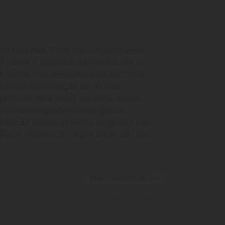
 um Ketchup 100% natural, conhecido
? Esse é o ketchup da Heinz! Com o
A Heinz criou esse sabor de ketchup
a melhor combinação do mundo.
a muito mais sabor aos sanduíches,
s tomates especialmente para a
sabor do Ketchup Heinz! Ninguém faz
Retail Index 2020 Agite antes de usar.
ira o produto e seja o primeiro a avaliar.