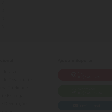
0
0
0
0
ucional
Ajuda e Suporte
s de Uso
SAC
(82) 4004-7200
ca de Privacidade
ma Fidelidade
WhatsApp
(82) 40047-200
 de Entrega
 e Devoluções
Enviar E-mail
somos