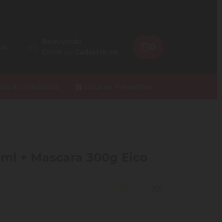
Bem-vindo
0
os
Entre
ou
Cadastre-se
ios do Fidelidade
Lista de Presentes
ml + Mascara 300g Eico
(0)