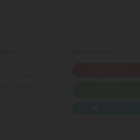
0
ucional
Ajuda e Suporte
s de Uso
SAC
(82) 4004-7200
ca de Privacidade
ma Fidelidade
WhatsApp
(82) 40047-200
 de Entrega
 e Devoluções
Enviar E-mail
somos