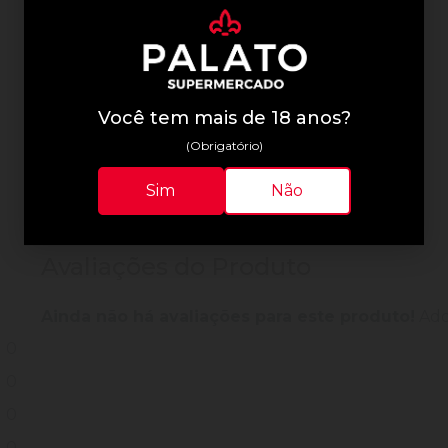
Informações Técnicas
Você tem mais de 18 anos?
(Obrigatório)
Sim
Não
Avaliações do Produto
Ainda não há avaliações para este produto!
Adqu
0
0
0
0