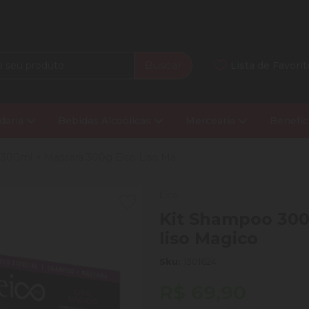
Buscar
Lista de Favorit
daria
Bebidas Alcoólicas
Mercearia
Benefíc
300ml + Mascara 300g Eico Liso Ma...
Eico
Kit Shampoo 300
liso Magico
Sku:
1301624
R$ 69,90