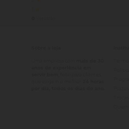
1
0
Vendido
Sobre a loja
Instit
Uma empresa com
mais de 30
Termo
anos de experiência em
Políti
servir bem
, feito para clientes
Progra
que exigem o melhor
24 horas
por dia, todos os dias do ano.
Prazos
Trocas
Quem 