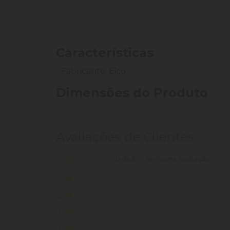
Características
- Fabricante: Eico
Dimensões do Produto
Avaliações de Clientes
0 de 5
nenhuma avaliação
5
4
3
2