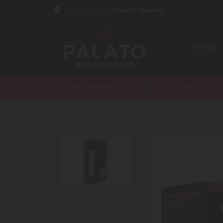
Você está em
Palato Maceió
Departamentos
Promoções
Pa
Início
Banho E Corpo
Eico
Kit Shampoo 