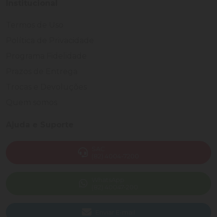
Institucional
Termos de Uso
Política de Privacidade
Programa Fidelidade
Prazos de Entrega
Trocas e Devoluções
Quem somos
Ajuda e Suporte
SAC
(82) 4004-7200
WhatsApp
(82) 40047-200
Enviar E-mail