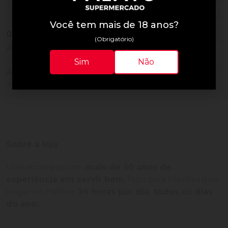
0
2
0
1
Você tem mais de 18 anos?
0
Vendido
(Obrigatório)
Avaliações do Produto
Sim
Não
Ainda não há avaliações para este produto!
Adquira o produto e seja o primeiro a avaliar.
Sobre a loja
Uma empresa com
mais de 30 anos de
experiência em servir bem
, feito para clientes que
exigem o melhor
24 horas por dia, todos os dias
do ano.