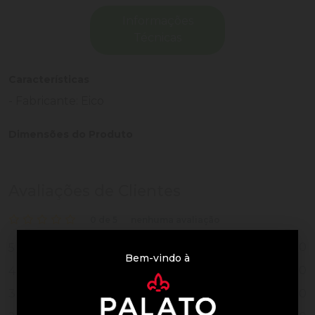
Informações
Técnicas
Características
- Fabricante: Eico
Dimensões do Produto
Avaliações de Clientes
0 de 5
nenhuma avaliação
0
5
Bem-vindo à
0
4
0
3