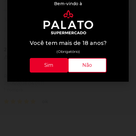
5
Bem-vindo à
0
4
0
3
0
2
0
1
Você tem mais de 18 anos?
2
Vendidos
(Obrigatório)
Avaliações do Produto
Sim
Não
Rodrigo
27/05/2026 04:01:11
1 compra
ok