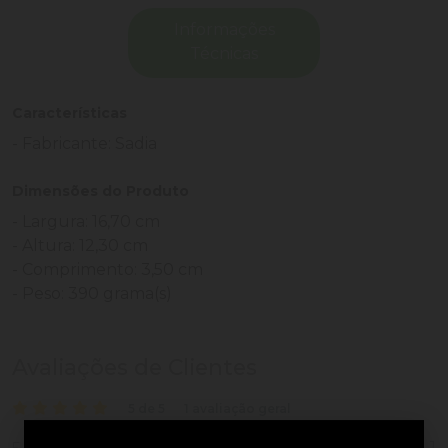
Informações
Técnicas
Características
- Fabricante: Sadia
Dimensões do Produto
- Largura: 16,70 cm
- Altura: 12,30 cm
- Comprimento: 3,50 cm
- Peso: 390 grama(s)
Avaliações de Clientes
5 de 5
1 avaliação geral
1