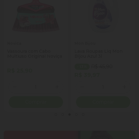
Novica
Mon Bijou
Vassoura com Cabo
Lava Roupas Liq Mon
Multiuso Original Noviça
Bijou Azul 3l
R$ 45,90
- 13%
R$ 25,90
R$ 39,97
Quantidade
Quantidade
ionar Quantidade
Diminuir Quantidade
Adicionar Quantidade
Diminuir Quantidade
Adicio
Comprar
Comprar