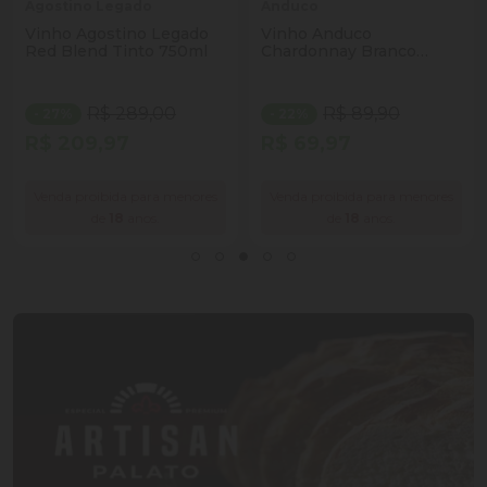
Agostino Legado
Anduco
Vinho Agostino Legado
Vinho Anduco
Red Blend Tinto 750ml
Chardonnay Branco
750ml
R$ 289,00
R$ 89,90
- 27%
- 22%
R$ 209,97
R$ 69,97
Venda proibida para menores
Venda proibida para menores
de
18
anos.
de
18
anos.