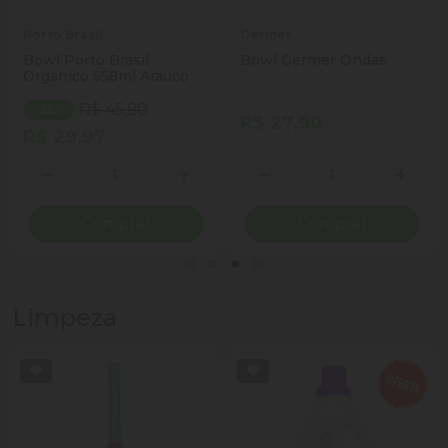
Porto Brasil
Germer
Bowl Porto Brasil
Bowl Germer Ondas
Organico 558ml Arauco
R$ 45,90
- 35%
R$ 27,90
R$ 29,97
Quantidade
Quantidade
ionar Quantidade
Diminuir Quantidade
Adicionar Quantidade
Diminuir Quantidade
Adicio
Comprar
Comprar
Limpeza