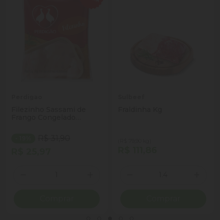
Perdigao
Sulbeef
Filezinho Sassami de
Fraldinha Kg
Frango Congelado
Perdigão 1kg
R$ 31,90
- 19%
(R$ 79,90 kg)
R$ 111,86
R$ 25,97
Quantidade
Quantidade
ionar Quantidade
Diminuir Quantidade
Adicionar Quantidade
Diminuir Quantidade
Adicio
Comprar
Comprar