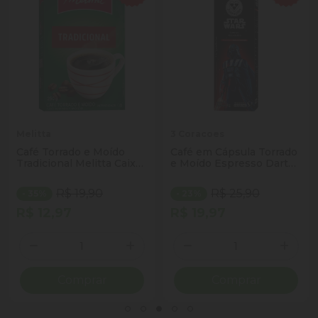
Melitta
3 Coracoes
Café Torrado e Moído
Café em Cápsula Torrado
Tradicional Melitta Caixa
e Moído Espresso Darth
250g
Vader Star Wars 3
Corações Caixa 10
R$ 19,90
R$ 25,90
- 35%
- 23%
Unidades 8g Cada
R$ 12,97
R$ 19,97
Quantidade
Quantidade
ionar Quantidade
Diminuir Quantidade
Adicionar Quantidade
Diminuir Quantidade
Adicio
Comprar
Comprar