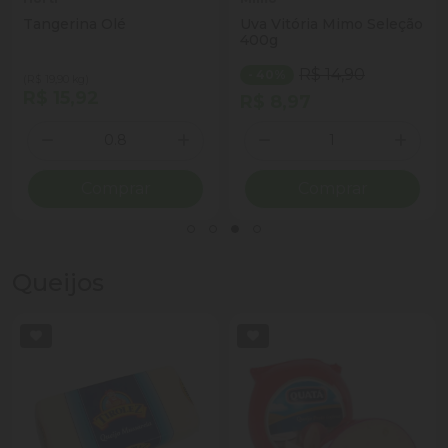
Tangerina Olé
Uva Vitória Mimo Seleção
400g
R$ 14,90
- 40%
(R$ 19,90 kg)
R$ 15,92
R$ 8,97
Quantidade
Quantidade
ionar Quantidade
Diminuir Quantidade
Adicionar Quantidade
Diminuir Quantidade
Adicio
Comprar
Comprar
Queijos