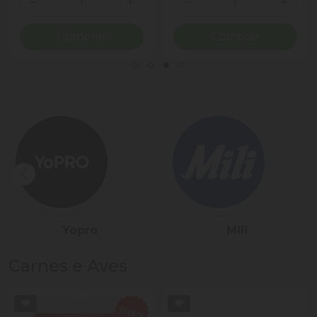
ionar Quantidade
Diminuir Quantidade
Adicionar Quantidade
Diminuir Quantidade
Adicio
Comprar
Comprar
Sadia
Président
Carnes e Aves