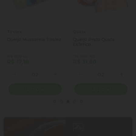
Tirolez
Quata
Queijo Mussarela Tirolez
Queijo Prato Quata
Esferico
(R$ 85,90 kg)
(R$ 159,00 kg)
R$ 17,18
R$ 31,80
Quantidade
Quantidade
ionar Quantidade
Diminuir Quantidade
Adicionar Quantidade
Diminuir Quantidade
Adicio
Comprar
Comprar