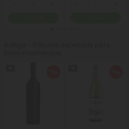
Quantidade
Quantidade
Diminuir Quantidade
Adicionar Quantidade
Diminuir Quantidade
Adicio
Comprar
Comprar
Adega - Rótulos especiais para
bons momentos