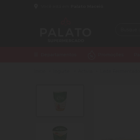
Você está em
Palato Maceió
Departamentos
Promoções
Pa
Início
Iogurte.
Activia
Leite Fermentado 