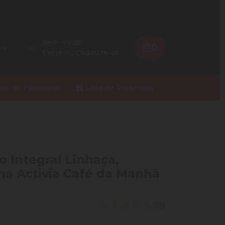
Bem-vindo
0
os
Entre
ou
Cadastre-se
ios do Fidelidade
Lista de Presentes
 Integral Linhaça,
a Activia Café da Manhã
(0)