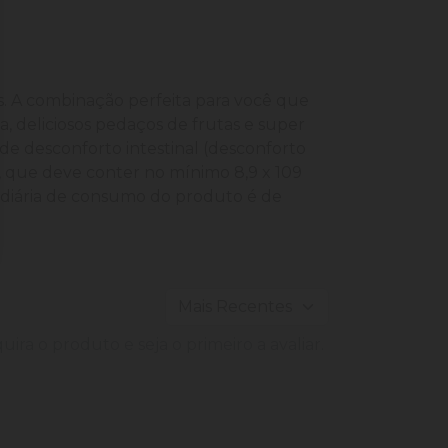
as. A combinação perfeita para você que
, deliciosos pedaços de frutas e super
 de desconforto intestinal (desconforto
o, que deve conter no mínimo 8,9 x 109
diária de consumo do produto é de
ira o produto e seja o primeiro a avaliar.