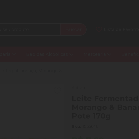
Buscar
Lista de Favorit
daria
Bebidas Alcoólicas
Mercearia
Benefíc
Integral Linhaça, Morango &...
Activia
Leite Fermentado
Morango & Banan
Pote 170g
Sku:
1055640