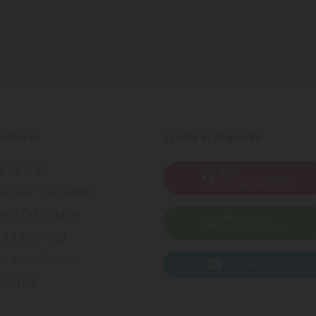
0
0
ucional
Ajuda e Suporte
s de Uso
SAC
(82) 4004-7200
ca de Privacidade
ma Fidelidade
WhatsApp
(82) 40047-200
 de Entrega
 e Devoluções
Enviar E-mail
somos