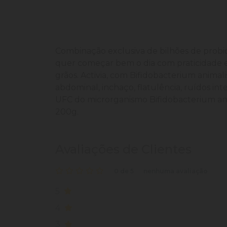
Combinação exclusiva de bilhões de probiót
quer começar bem o dia com praticidade e 
grãos. Activia, com Bifidobacterium animal
abdominal, inchaço, flatulência, ruídos i
UFC do microrganismo Bifidobacterium an
200g.
Avaliações de Clientes
0 de 5
nenhuma avaliação
5
4
3