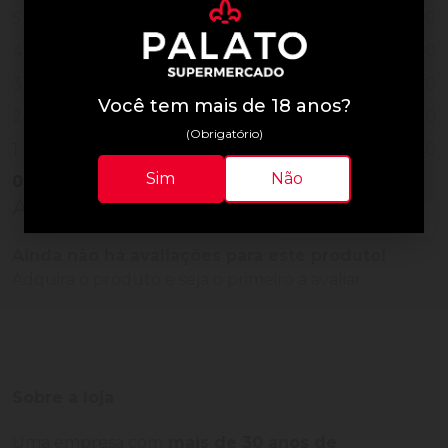
0
5
0
4
0
3
Você tem mais de 18 anos?
0
2
(Obrigatório)
0
1
Sim
Não
0
Vendido
Avaliações do Produto
Ainda não há avaliações para este produto!
Adquira o produto e seja o primeiro a avaliar.
Sobre a loja
Uma empresa com
mais de 30 anos de