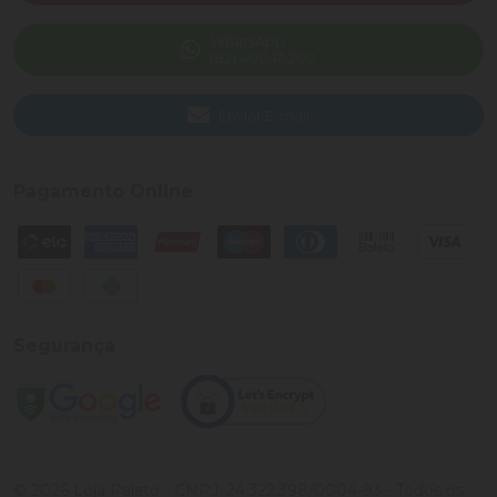
WhatsApp
(82) 40047-200
Enviar E-mail
Pagamento Online
Segurança
©
2026
Loja Palato
- CNPJ:
24.322.398/0004-93
- Todos os