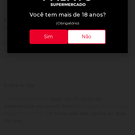
0
2
0
1
Você tem mais de 18 anos?
6
Vendidos
(Obrigatório)
Avaliações do Produto
Sim
Não
Ainda não há avaliações para este produto!
Adquira o produto e seja o primeiro a avaliar.
Sobre a loja
Uma empresa com
mais de 30 anos de
experiência em servir bem
, feito para clientes que
exigem o melhor
24 horas por dia, todos os dias
do ano.