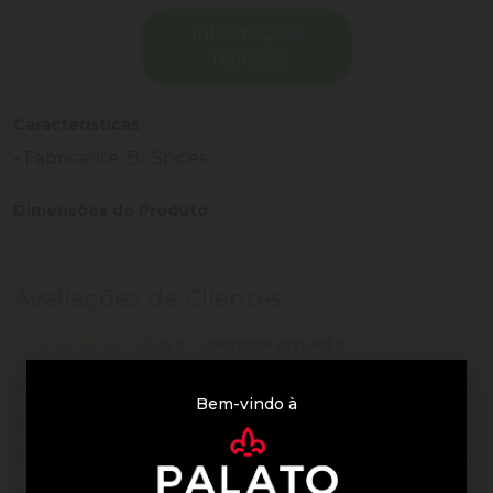
Informações
Técnicas
Características
- Fabricante: Br Spices
Dimensões do Produto
Avaliações de Clientes
0 de 5
nenhuma avaliação
0
5
Bem-vindo à
0
4
0
3