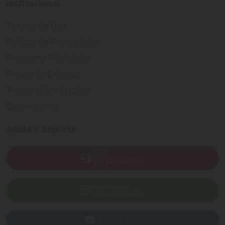
Institucional
Termos de Uso
Política de Privacidade
Programa Fidelidade
Prazos de Entrega
Trocas e Devoluções
Quem somos
Ajuda e Suporte
SAC
(82) 4004-7200
WhatsApp
(82) 40047-200
Enviar E-mail