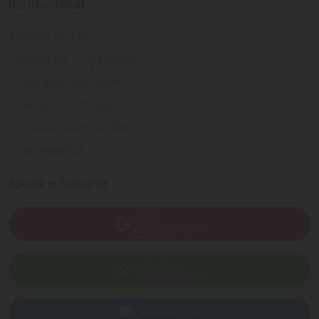
Institucional
Termos de Uso
Política de Privacidade
Programa Fidelidade
Prazos de Entrega
Trocas e Devoluções
Quem somos
Ajuda e Suporte
SAC
(82) 4004-7200
WhatsApp
(82) 40047-200
Enviar E-mail