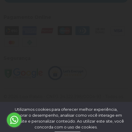
Pagamento Online
Segurança
©
2026
Loja Palato
- CNPJ:
24.322.398/0004-93
- Todos os
direitos reservados.
Utilizamos cookies para oferecer melhor experiência,
Desenvolvido por:
melhorar o desempenho, analisar como você interage em
nosso site e personalizar conteúdo. Ao utilizar este site, você
concorda com o uso de cookies.