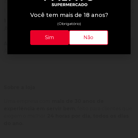
0
2
0
1
Você tem mais de 18 anos?
1
Vendido
(Obrigatório)
Avaliações do Produto
Sim
Não
Ainda não há avaliações para este produto!
Adquira o produto e seja o primeiro a avaliar.
Sobre a loja
Uma empresa com
mais de 30 anos de
experiência em servir bem
, feito para clientes que
exigem o melhor
24 horas por dia, todos os dias
do ano.