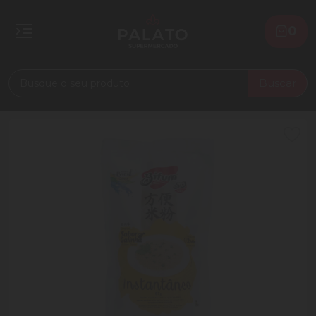
0
Buscar