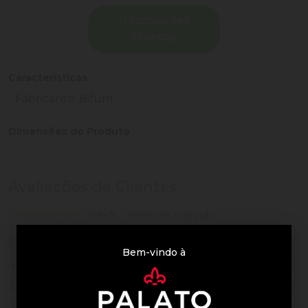
Informações
Técnicas
Características
- Fabricante: Bifum
Dimensões do Produto
Avaliações de Clientes
0 de 5
nenhuma avaliação
0
5
Bem-vindo à
0
4
0
3