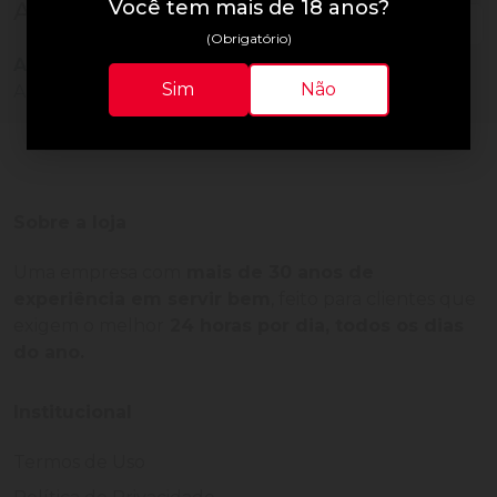
Você tem mais de 18 anos?
Avaliações do Produto
(Obrigatório)
Ainda não há avaliações para este produto!
Sim
Não
Adquira o produto e seja o primeiro a avaliar.
Sobre a loja
Uma empresa com
mais de 30 anos de
experiência em servir bem
, feito para clientes que
exigem o melhor
24 horas por dia, todos os dias
do ano.
Institucional
Termos de Uso