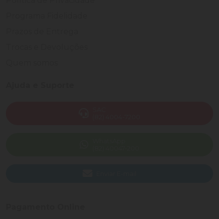
Política de Privacidade
Programa Fidelidade
Prazos de Entrega
Trocas e Devoluções
Quem somos
Ajuda e Suporte
SAC
(82) 4004-7200
WhatsApp
(82) 40047-200
Enviar E-mail
Pagamento Online