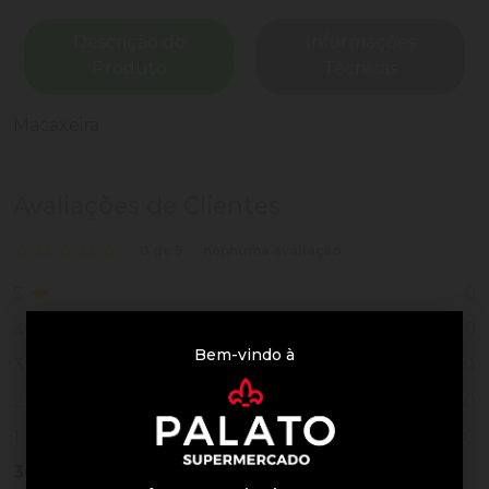
Descrição do
Informações
Produto
Técnicas
Macaxeira
Avaliações de Clientes
0 de 5
nenhuma avaliação
0
5
0
4
Bem-vindo à
0
3
0
2
0
1
30
Vendidos