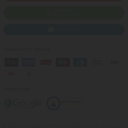
WhatsApp
(82) 40047-200
Enviar E-mail
Pagamento Online
Segurança
©
2026
Loja Palato
- CNPJ:
24.322.398/0004-93
- Todos os