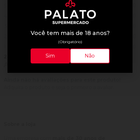
0
5
0
4
0
3
Você tem mais de 18 anos?
0
2
(Obrigatório)
0
1
Sim
Não
2
Vendidos
Avaliações do Produto
Ainda não há avaliações para este produto!
Adquira o produto e seja o primeiro a avaliar.
Sobre a loja
Uma empresa com
mais de 30 anos de