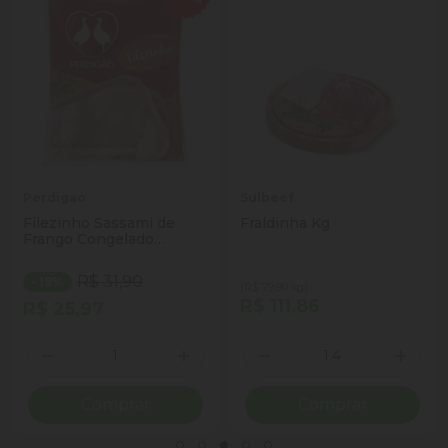
Perdigao
Sulbeef
Filezinho Sassami de
Fraldinha Kg
Frango Congelado
Perdigão 1kg
R$ 31,90
- 19%
(R$ 79,90 kg)
R$ 111,86
R$ 25,97
Quantidade
Quantidade
ionar Quantidade
Diminuir Quantidade
Adicionar Quantidade
Diminuir Quantidade
Adicio
Comprar
Comprar