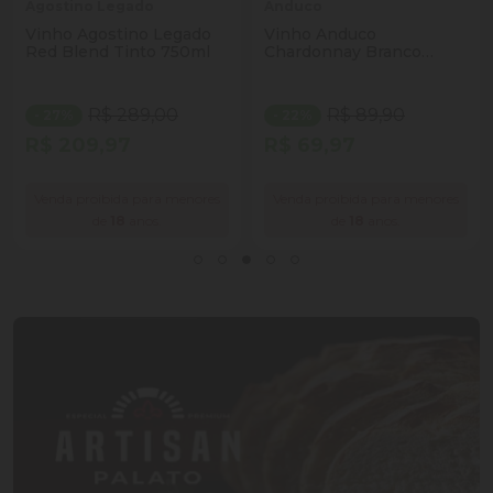
Agostino Legado
Anduco
Vinho Agostino Legado
Vinho Anduco
Red Blend Tinto 750ml
Chardonnay Branco
750ml
R$ 289,00
R$ 89,90
- 27%
- 22%
R$ 209,97
R$ 69,97
Venda proibida para menores
Venda proibida para menores
de
18
anos.
de
18
anos.