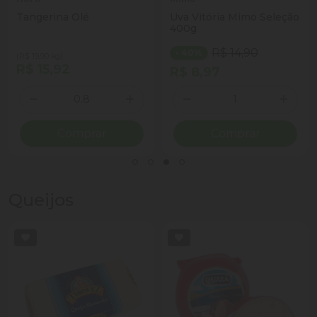
Tangerina Olé
Uva Vitória Mimo Seleção
400g
R$ 14,90
- 40%
(R$ 19,90 kg)
R$ 15,92
R$ 8,97
Quantidade
Quantidade
ionar Quantidade
Diminuir Quantidade
Adicionar Quantidade
Diminuir Quantidade
Adicio
Comprar
Comprar
Queijos