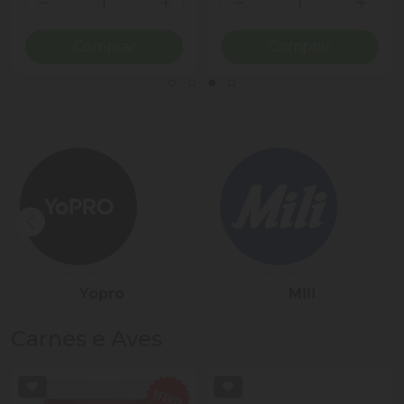
ionar Quantidade
Diminuir Quantidade
Adicionar Quantidade
Diminuir Quantidade
Adicio
Comprar
Comprar
Sadia
Président
Carnes e Aves