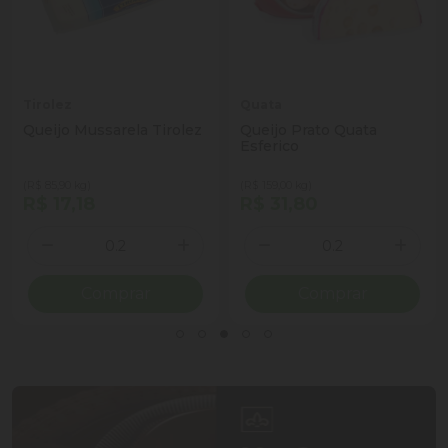
Tirolez
Quata
Queijo Mussarela Tirolez
Queijo Prato Quata
Esferico
(R$ 85,90 kg)
(R$ 159,00 kg)
R$ 17,18
R$ 31,80
Quantidade
Quantidade
ionar Quantidade
Diminuir Quantidade
Adicionar Quantidade
Diminuir Quantidade
Adicio
Comprar
Comprar