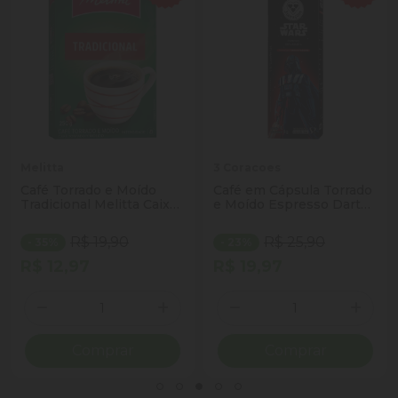
Melitta
3 Coracoes
Café Torrado e Moído
Café em Cápsula Torrado
Tradicional Melitta Caixa
e Moído Espresso Darth
250g
Vader Star Wars 3
Corações Caixa 10
R$ 19,90
R$ 25,90
- 35%
- 23%
Unidades 8g Cada
R$ 12,97
R$ 19,97
Quantidade
Quantidade
ionar Quantidade
Diminuir Quantidade
Adicionar Quantidade
Diminuir Quantidade
Adicio
Comprar
Comprar