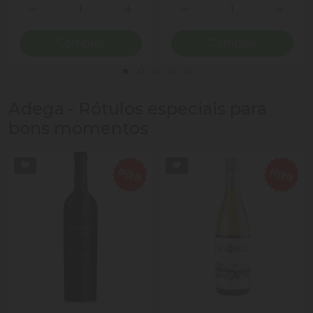
Quantidade
Quantidade
Diminuir Quantidade
Adicionar Quantidade
Diminuir Quantidade
Adicio
Comprar
Comprar
Adega - Rótulos especiais para
bons momentos