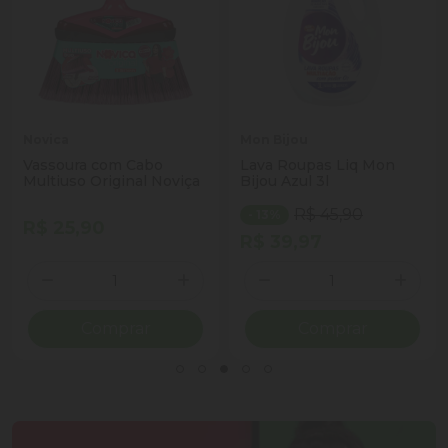
Novica
Mon Bijou
Vassoura com Cabo
Lava Roupas Liq Mon
Multiuso Original Noviça
Bijou Azul 3l
R$ 45,90
- 13%
R$ 25,90
R$ 39,97
Quantidade
Quantidade
ionar Quantidade
Diminuir Quantidade
Adicionar Quantidade
Diminuir Quantidade
Adicio
Comprar
Comprar