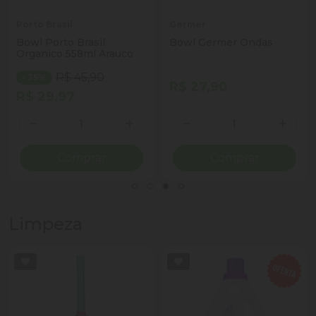
Porto Brasil
Germer
Bowl Porto Brasil
Bowl Germer Ondas
Organico 558ml Arauco
R$ 45,90
- 35%
R$ 27,90
R$ 29,97
Quantidade
Quantidade
ionar Quantidade
Diminuir Quantidade
Adicionar Quantidade
Diminuir Quantidade
Adicio
Comprar
Comprar
Limpeza