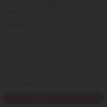
experiência em servir bem
, feito para clientes que
exigem o melhor
24 horas por dia, todos os dias
do ano.
Institucional
Termos de Uso
Política de Privacidade
Programa Fidelidade
Prazos de Entrega
Trocas e Devoluções
Quem somos
Ajuda e Suporte
SAC
(82) 4004-7200