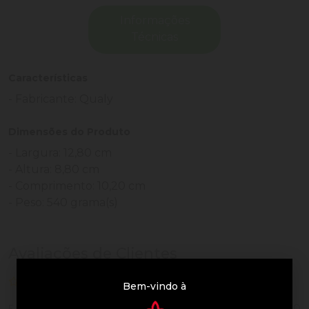
Informações
Técnicas
Características
- Fabricante: Qualy
Dimensões do Produto
- Largura: 12,80 cm
- Altura: 8,80 cm
- Comprimento: 10,20 cm
- Peso: 540 grama(s)
Avaliações de Clientes
0 de 5
nenhuma avaliação
Bem-vindo à
0