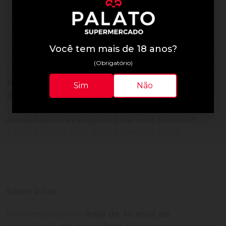
5
0
4
0
3
Você tem mais de 18 anos?
0
2
(Obrigatório)
0
1
12
Vendidos
Sim
Não
Avaliações do Produto
Ainda não há avaliações para este produto!
Adquira o produto e seja o primeiro a avaliar.
Sobre a loja
Uma empresa com
mais de 30 anos de