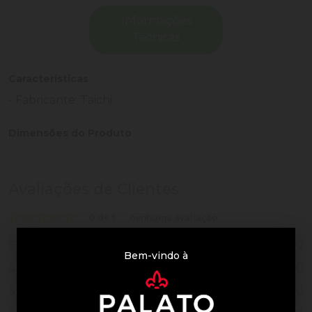
Informações
Técnicas
Características
- Fabricante: Taichi
Dimensões do Produto
Avaliações de Clientes
0 de 5
nenhuma avaliação
0
5
Bem-vindo à
0
4
0
3