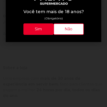
0
2
0
1
Você tem mais de 18 anos?
0
Vendido
(Obrigatório)
Avaliações do Produto
Sim
Não
Ainda não há avaliações para este produto!
Adquira o produto e seja o primeiro a avaliar.
Sobre a loja
Uma empresa com
mais de 30 anos de
experiência em servir bem
, feito para clientes que
exigem o melhor
24 horas por dia, todos os dias
do ano.