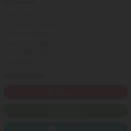
Institucional
Termos de Uso
Política de Privacidade
Programa Fidelidade
Prazos de Entrega
Trocas e Devoluções
Quem somos
Ajuda e Suporte
SAC
(82) 4004-7200
WhatsApp
(82) 40047-200
Enviar E-mail