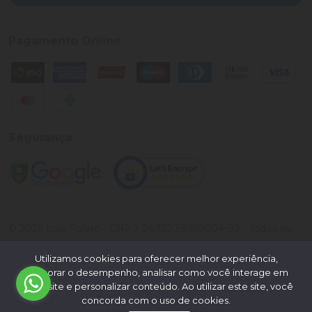
Pagamento Online
Segurança
©
2026
Loja Palato
- CNPJ:
24.322.398/0004-93
- Todos os
direitos reservados.
Utilizamos cookies para oferecer melhor experiência,
Desenvolvido por:
melhorar o desempenho, analisar como você interage em
nosso site e personalizar conteúdo. Ao utilizar este site, você
concorda com o uso de cookies.