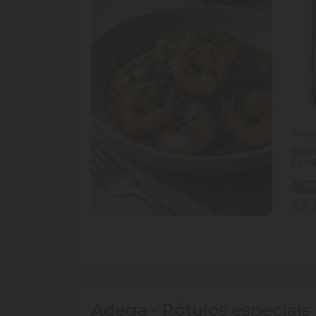
Fres
Salm
Lom
- 1
R$ 
Qua
Di
Adega - Rótulos especiai