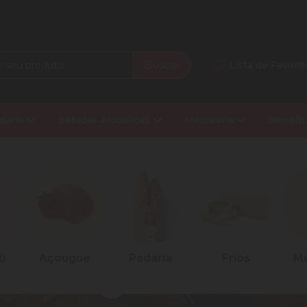
Buscar
Lista de Favorit
daria
Bebidas Alcoólicas
Mercearia
Benefíc
e
Padaria
Frios
Mercearia
L