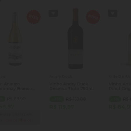
uco
Angry Duck
Ville De A
o Anduco
Vinho Angry Duck
Vinho Ant
donnay Branco
Reserva Tinto 750ml
Pinot Grig
ml
R$ 89,90
2%
R$ 159,00
R$ 
- 25%
- 5%
69,97
R$ 119,97
R$ 84,9
enda proibida para
Quantidade
Quantida
Comprar
menores de
18
anos.
Diminuir Quantidade
Adicionar Quantidade
Diminuir
Ad