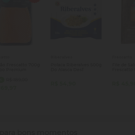
catto
Riberalves
Frescatto
ão Frescatto 700g
Polaca Riberalves 500g
File de Sa
bo Premium
Do Alasca Desf
Frescatto 
100g
R$ 189,00
0%
R$ 54,90
R$ 45,9
169,97
ntidade
Quantidade
Quantida
Comprar
Comprar
minuir Quantidade
Adicionar Quantidade
Diminuir Quantidade
Adicionar Quantidade
Diminuir
Ad
s para bons momentos