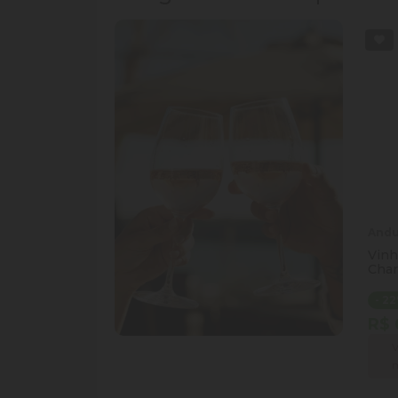
Alabastro
Agostino Legado
And
Vinho Alabastro Blend
Vinho Agostino Legado
Vinh
Tinto 750ml
Red Blend Tinto 750ml
Char
750
R$ 74,90
R$ 289,00
- 13%
- 27%
- 2
R$ 64,97
R$ 209,97
R$ 
Venda proibida para
Venda proibida para
V
menores de
18
anos.
menores de
18
anos.