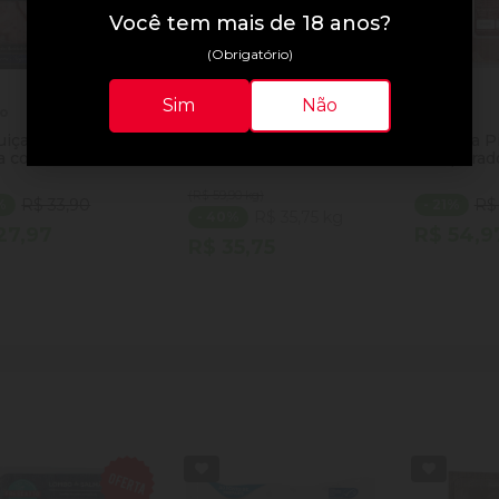
Você tem mais de 18 anos?
(Obrigatório)
Sim
Não
to
Sulbeef
Prieto
uiça de Picanha
Músculo Kg
Picanha P
a com Bacon
Temperado
to Etiqueta Negra
Suino sem
g
(R$ 59,90 kg)
R$ 33,90
R$
%
- 21%
R$ 35,75 kg
- 40%
27,97
R$ 54,9
R$ 35,75
ntidade
Quantidade
Quantida
Comprar
Comprar
minuir Quantidade
Adicionar Quantidade
Diminuir Quantidade
Adicionar Quantidade
Diminuir
Ad