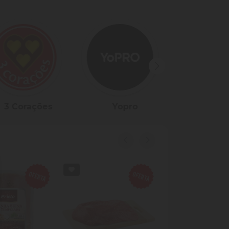
Yopro
Mili