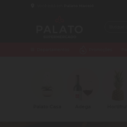
Você está em
Palato Maceió
Departamentos
Promoções
Pa
Palato Casa
Adega
Hortifruti
Açougu