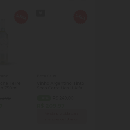
ntane
Beta Crux
Brownstone
iche Terre
Vinho Argentino Tinto
Vinho Brownst
io 750ml
Seco Corte Uco II Alfa
750ml Pinot Gri
Crux Beta Crux Malbec
Tempranillo Merlot
R$ 249,00
R$ 139,
89,90
- 16%
- 50%
Mendoza Garrafa 750ml
R$ 209,97
R$ 69,97
7
Venda proibida para
Venda proibida
de
Comprar
menores de
18
anos.
menores de
18
a
 Quantidade
icionar Quantidade