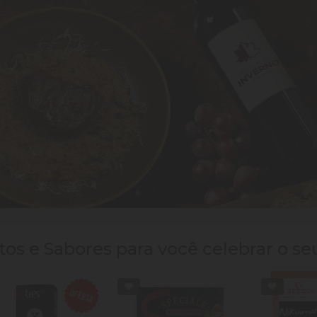
os e Sabores para você celebrar o se