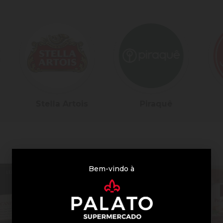
Piraquê
3 Corações
Bem-vindo à