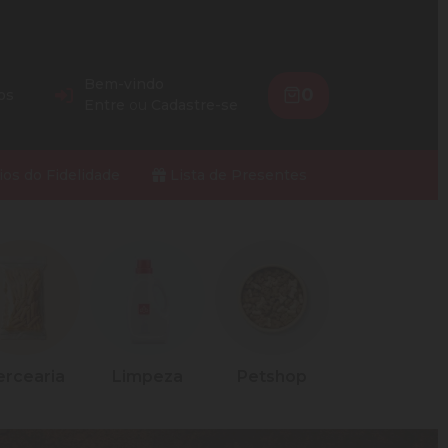
Bem-vindo
0
os
Entre
ou
Cadastre-se
ios do Fidelidade
Lista de Presentes
impeza
Petshop
Palato Casa
Adega