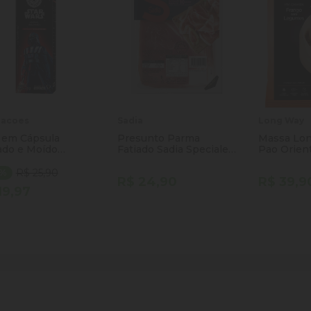
racoes
Sadia
Long Way
 em Cápsula
Presunto Parma
Massa Lo
ado e Moído
Fatiado Sadia Speciale
Pao Orien
esso Darth Vader
100g
 Wars 3 Corações
R$ 25,90
3%
R$ 24,90
R$ 39,9
a 10 Unidades 8g
19,97
a
ntidade
Quantidade
Quantida
Comprar
Comprar
minuir Quantidade
Adicionar Quantidade
Diminuir Quantidade
Adicionar Quantidade
Diminuir
Ad