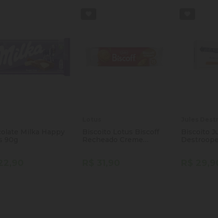
a
Lotus
Jules Dest
olate Milka Happy
Biscoito Lotus Biscoff
Biscoito J
s 90g
Recheado Creme
Destroope
Speculoos 150g
Caramelo 
22,90
R$ 31,90
R$ 29,9
ntidade
Quantidade
Quantida
Comprar
Comprar
minuir Quantidade
Adicionar Quantidade
Diminuir Quantidade
Adicionar Quantidade
Diminuir
Ad