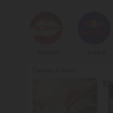
ident
Red Bull
Stella Artois
Carnes e Aves