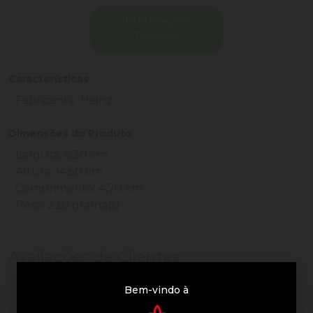
Informações
Técnicas
Características
- Fabricante: Heinz
Dimensões do Produto
- Largura: 6,30 cm
- Altura: 14,50 cm
- Comprimento: 4,70 cm
- Peso: 220 grama(s)
Avaliações de Clientes
0 de 5
nenhuma avaliação
Bem-vindo à
0