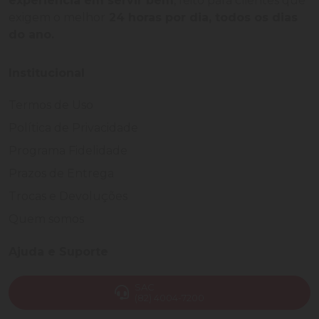
experiência em servir bem
, feito para clientes que
exigem o melhor
24 horas por dia, todos os dias
do ano.
Institucional
Termos de Uso
Política de Privacidade
Programa Fidelidade
Prazos de Entrega
Trocas e Devoluções
Quem somos
Ajuda e Suporte
SAC
(82) 4004-7200