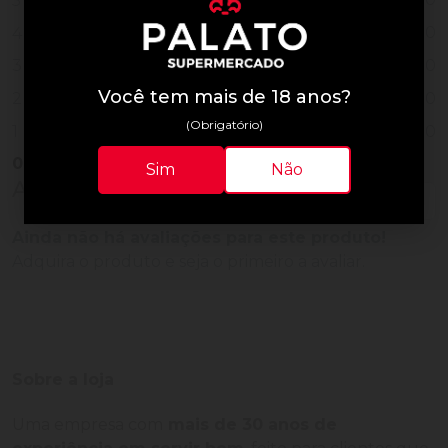
5
0
4
0
3
Você tem mais de 18 anos?
0
2
(Obrigatório)
0
1
0
Vendido
Sim
Não
Avaliações do Produto
Ainda não há avaliações para este produto!
Adquira o produto e seja o primeiro a avaliar.
Sobre a loja
Uma empresa com
mais de 30 anos de