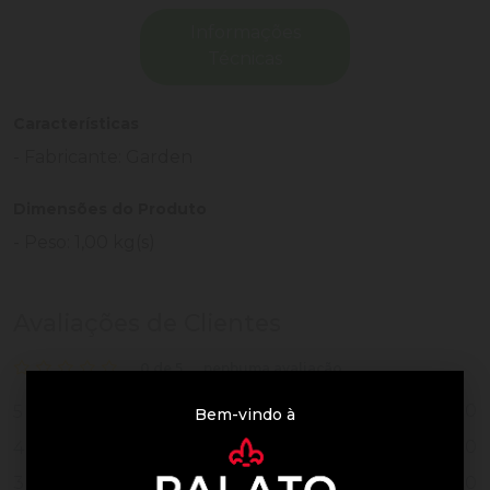
Informações
Técnicas
Características
- Fabricante: Garden
Dimensões do Produto
- Peso: 1,00 kg(s)
Avaliações de Clientes
0 de 5
nenhuma avaliação
0
5
Bem-vindo à
0
4
0
3