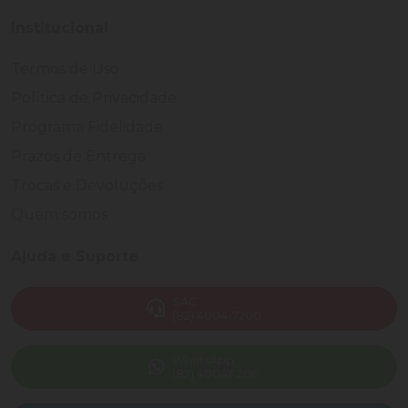
Institucional
Termos de Uso
Política de Privacidade
Programa Fidelidade
Prazos de Entrega
Trocas e Devoluções
Quem somos
Ajuda e Suporte
SAC
(82) 4004-7200
WhatsApp
(82) 40047-200