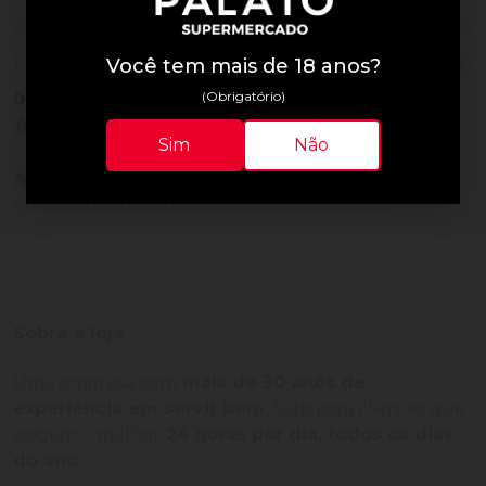
0
2
0
Você tem mais de 18 anos?
1
(Obrigatório)
0
Vendido
Avaliações do Produto
Sim
Não
Ainda não há avaliações para este produto!
Adquira o produto e seja o primeiro a avaliar.
Sobre a loja
Uma empresa com
mais de 30 anos de
experiência em servir bem
, feito para clientes que
exigem o melhor
24 horas por dia, todos os dias
do ano.