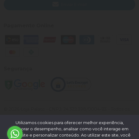
Enviar E-mail
Pagamento Online
Segurança
©
2026
Loja Palato
- CNPJ:
24.322.398/0004-93
- Todos os
direitos reservados.
Utilizamos cookies para oferecer melhor experiência,
Desenvolvido por:
melhorar o desempenho, analisar como você interage em
nosso site e personalizar conteúdo. Ao utilizar este site, você