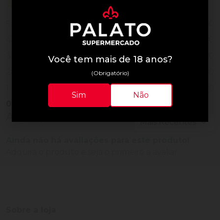
0 de 5
nenhuma avaliação
0
5
0
4
0
3
Você tem mais de 18 anos?
0
2
(Obrigatório)
0
1
Sim
Não
0
Vendido
Avaliações do Produto
Ainda não há avaliações para este produto!
Adquira o produto e seja o primeiro a avaliar.
Sobre a loja