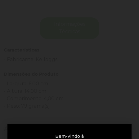
Informações
Técnicas
Características
- Fabricante: Kelloggs
Dimensões do Produto
- Largura: 6,00 cm
- Altura: 14,00 cm
- Comprimento: 4,00 cm
- Peso: 79 grama(s)
Avaliações de Clientes
Bem-vindo à