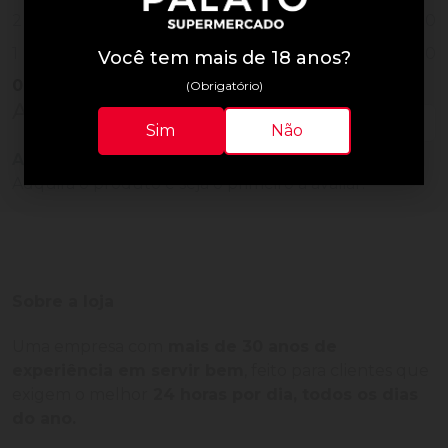
0
2
0
1
Você tem mais de 18 anos?
0
Vendido
(Obrigatório)
Avaliações do Produto
Sim
Não
Ainda não há avaliações para este produto!
Adquira o produto e seja o primeiro a avaliar.
Sobre a loja
Uma empresa com
mais de 30 anos de
experiência em servir bem
, feito para clientes que
exigem o melhor
24 horas por dia, todos os dias
do ano.