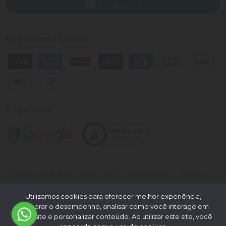
Enviar E-mail
Pagamento Online
Segurança
©
2026
Loja Palato
- CNPJ:
24.322.398/0004-93
- Todos os
direitos reservados.
Utilizamos cookies para oferecer melhor experiência,
Desenvolvido por:
melhorar o desempenho, analisar como você interage em
nosso site e personalizar conteúdo. Ao utilizar este site, você