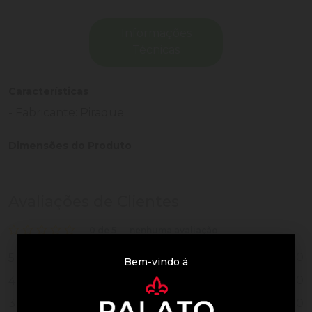
Informações
Técnicas
Características
- Fabricante: Piraque
Dimensões do Produto
Avaliações de Clientes
0 de 5
nenhuma avaliação
0
5
Bem-vindo à
0
4
0
3