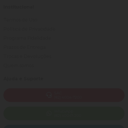
Institucional
Termos de Uso
Política de Privacidade
Programa Fidelidade
Prazos de Entrega
Trocas e Devoluções
Quem somos
Ajuda e Suporte
SAC
(82) 4004-7200
WhatsApp
(82) 40047-200