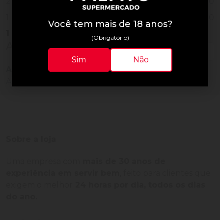
0
2
0
1
Você tem mais de 18 anos?
1
Vendido
(Obrigatório)
Avaliações do Produto
Sim
Não
Ainda não há avaliações para este produto!
Adquira o produto e seja o primeiro a avaliar.
Sobre a loja
Uma empresa com
mais de 30 anos de
experiência em servir bem
, feito para clientes que
exigem o melhor
24 horas por dia, todos os dias
do ano.