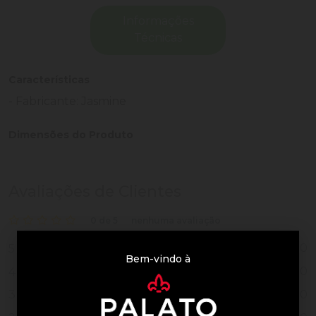
Informações
Técnicas
Características
- Fabricante: Jasmine
Dimensões do Produto
Avaliações de Clientes
0 de 5
nenhuma avaliação
0
5
Bem-vindo à
0
4
0
3