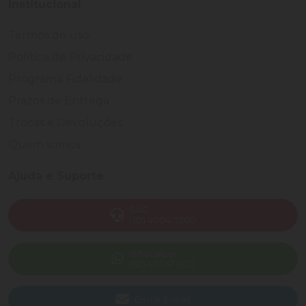
Institucional
Termos de Uso
Política de Privacidade
Programa Fidelidade
Prazos de Entrega
Trocas e Devoluções
Quem somos
Ajuda e Suporte
SAC
(82) 4004-7200
WhatsApp
(82) 40047-200
Enviar E-mail