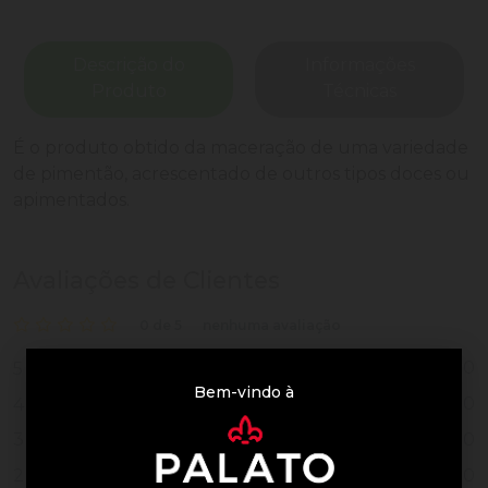
Descrição do
Informações
Produto
Técnicas
É o produto obtido da maceração de uma variedade
de pimentão, acrescentado de outros tipos doces ou
apimentados.
Avaliações de Clientes
0 de 5
nenhuma avaliação
0
5
Bem-vindo à
0
4
0
3
0
2