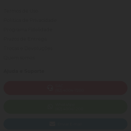
Termos de Uso
Política de Privacidade
Programa Fidelidade
Prazos de Entrega
Trocas e Devoluções
Quem somos
Ajuda e Suporte
SAC
(82) 4004-7200
WhatsApp
(82) 40047-200
Enviar E-mail